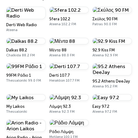
Sfera 102.2
Σκύλος 90 FM
Ateena 102.2 FM
Patras 90.0 FM
Derti Web Radio
Ateena
Dalkas 88.2
Μέντα 88
92.9 Kiss FM
Chalkida 88.2 FM
Ateena 88.0 FM
Ateena 92.9 FM
99FM Ράδιο 1
Derti 107.7
Thessaloniki 99.0 FM
Heraklion 107.7 FM
95.2 Athens DeeJay
Ateena 95.2 FM
My Laikos
Λάμψη 92.3
Easy 97.2
Thessaloniki
Ateena 92.3 FM
Ateena 97.2 FM
Ράδιο Λάμψη
Mytilene 100.1 FM
Arion Radio - Arion Laikos