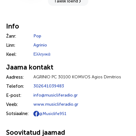
Täielik loend
Info
Žanr:
Pop
Linn:
Agrinio
Keel:
Ελληνικά
Jaama kontakt
Aadress:
AGRINIO PC 30100 KOMVOS Agios Dimitrios
Telefon:
302641039483
E-post:
info@musicliferadio.gr
Veeb:
www.musicliferadio.gr
Sotsiaalne:
@Musiclife951
Soovitatud jaamad