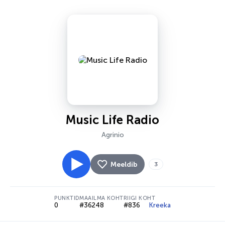
Music Life Radio
Agrinio
Meeldib
3
PUNKTID
MAAILMA KOHT
RIIGI KOHT
0
#36248
#836
Kreeka