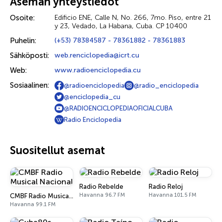
Aseman yhteystiedot
Osoite:
Edificio ENE, Calle N, No. 266, 7mo. Piso, entre 21
y 23, Vedado, La Habana, Cuba. CP 10400
Puhelin:
(+53) 78384587 - 78361882 - 78361883
Sähköposti:
web.renciclopedia@icrt.cu
Web:
www.radioenciclopedia.cu
Sosiaalinen:
@radioenciclopedia
@radio_enciclopedia
@enciclopedia_cu
@RADIOENCICLOPEDIAOFICIALCUBA
Radio Enciclopedia
Suositellut asemat
Radio Rebelde
Radio Reloj
Havanna 96.7 FM
Havanna 101.5 FM
CMBF Radio Musical Nacional
Havanna 99.1 FM