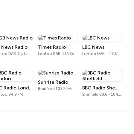
 News Radio
Times Radio
LBC News
Lontoo DAB Digital One (UK)
Lontoo DAB: 11A Sound Digital
Lontoo DAB+: 11D/12A Digital One
Sunrise Radio
BBC Radio London
BBC Radio Sheffield
Bradford 103.2 FM
too 94.9 FM
Sheffield 88.6 - 104.1 FM