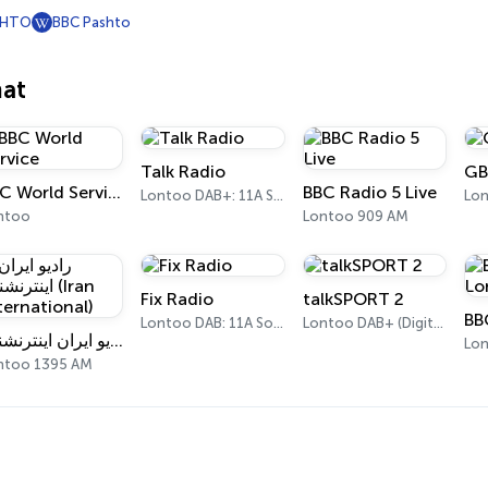
SHTO
BBC Pashto
mat
Talk Radio
GB
BBC World Service
BBC Radio 5 Live
Lontoo DAB+: 11A Sound Digital
ntoo
Lontoo 909 AM
Fix Radio
talkSPORT 2
Lontoo DAB: 11A Sound Digital
Lontoo DAB+ (Digital One)
رادیو ایران اینترنشنال (Iran International)
Lon
ntoo 1395 AM