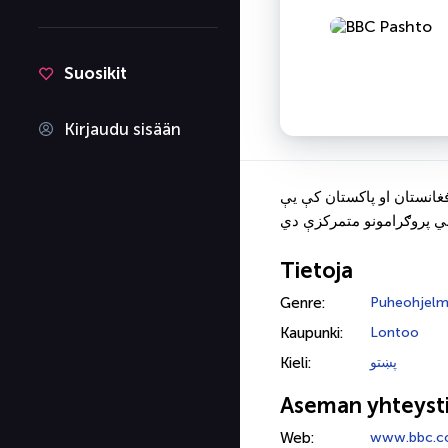
Suosikit
Kirjaudu sisään
 خپرونې کوي. دا راډیو په ۱۹۸۱ کال کې پیل شوې او په افغانستان او پاکستان کې یې
Tietoja
Genre:
Puheohjelm
Kaupunki:
Lontoo
Kieli:
پښتو
Aseman yhteyst
Web:
www.bbc.c