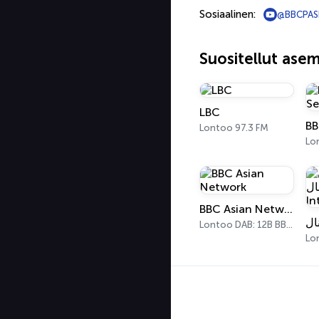
Sosiaalinen:
@BBCPA
Suositellut ase
LBC
Lontoo 97.3 FM
Lo
BBC Asian Network
Lontoo DAB: 12B BBC National DAB
Lo