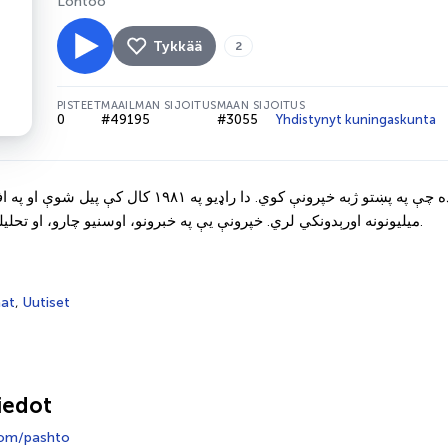
Lontoo
Tykkää
2
PISTEET
MAAILMAN SIJOITUS
MAAN SIJOITUS
0
#49195
#3055
Yhdistynyt kuningaskunta
د بي بي سي پښتو راډیو د بي بي سي نړیوال خدمت یوه برخه ده چې په پښتو ژبه
میلیونونه اورېدونکي لري. خپرونې یې په خبرونو، اوسنیو چارو، او تحلیلي پروګرامونو متمرکزې دي.
at
,
Uutiset
iedot
om/pashto