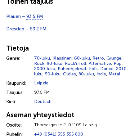
Toinen taajuus
Plauen –
93.5 FM
Dresden –
89.2 FM
Tietoja
Genre:
70-luku
,
Klassinen
,
60-luku
,
Retro
,
Grunge
,
Rock
,
90-luku
,
Rock'n'roll
,
Alternative
,
Pop
,
2000-luku
,
Puheohjelmat
,
Folk
,
Dance
,
2010-
luku
,
50-luku
,
Oldies
,
80-luku
,
Indie
,
Metal
Kaupunki:
Leipzig
Taajuus:
97.6 FM
Kieli:
Deutsch
Aseman yhteystiedot
Osoite:
Thomasgasse 2, 04109 Leipzig
Puhelin:
+49 (0341) 355 355 800