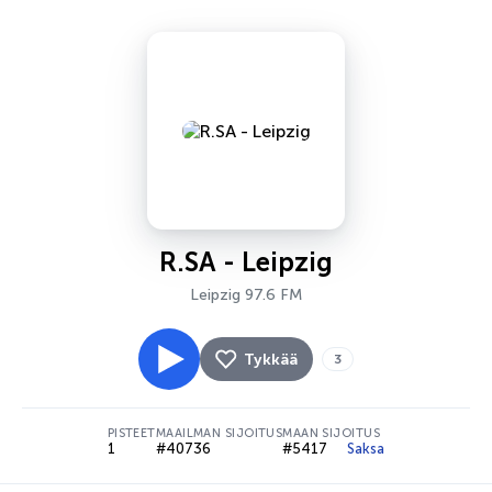
R.SA - Leipzig
Leipzig 97.6 FM
Tykkää
3
PISTEET
MAAILMAN SIJOITUS
MAAN SIJOITUS
1
#40736
#5417
Saksa