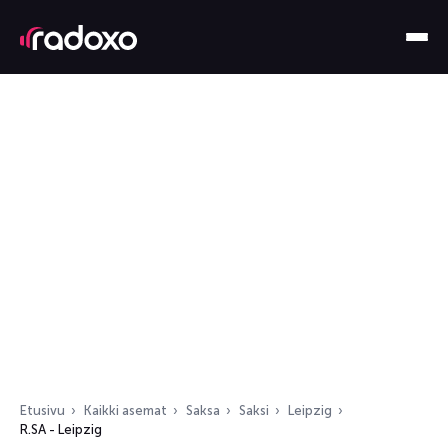
Etusivu
Kaikki asemat
Saksa
Saksi
Leipzig
R.SA - Leipzig