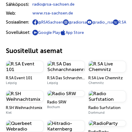
Sähköposti:
radio@rsa-sachsen.de
Web:
www.rsa-sachsen.de
Sosiaalinen:
@RSASachsen
@radiorsa
@radio_rsa
R.SA
Sovellukset:
Google Play
App Store
Suositellut asemat
R.SA Event 101
R.SA Das Schnarchnasenradio
R.SA Live Chemnitz
Leipzig
Leipzig
Chemnitz
Radio SRW
Bochum
R.SH Weihnachtsmix
Radio Surfstation
Kiel
Dortmund
RadioParty