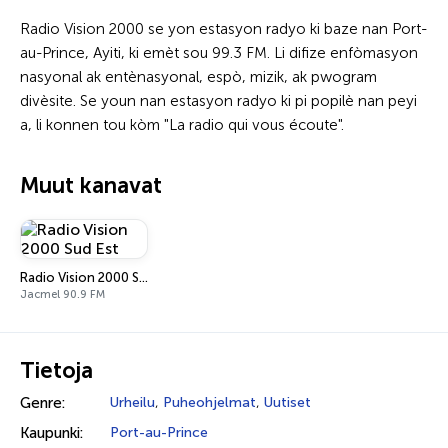
Radio Vision 2000 se yon estasyon radyo ki baze nan Port-
au-Prince, Ayiti, ki emèt sou 99.3 FM. Li difize enfòmasyon
nasyonal ak entènasyonal, espò, mizik, ak pwogram
divèsite. Se youn nan estasyon radyo ki pi popilè nan peyi
a, li konnen tou kòm "La radio qui vous écoute".
Muut kanavat
Radio Vision 2000 Sud Est
Jacmel 90.9 FM
Tietoja
Genre:
Urheilu
,
Puheohjelmat
,
Uutiset
Kaupunki:
Port-au-Prince