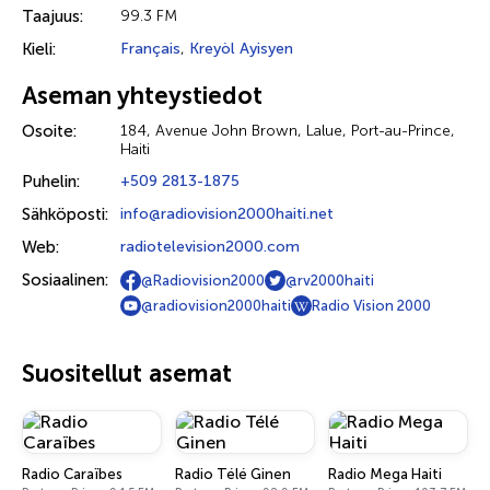
Taajuus:
99.3 FM
Kieli:
Français
,
Kreyòl Ayisyen
Aseman yhteystiedot
Osoite:
184, Avenue John Brown, Lalue, Port-au-Prince,
Haiti
Puhelin:
+509 2813-1875
Sähköposti:
info@radiovision2000haiti.net
Web:
radiotelevision2000.com
Sosiaalinen:
@Radiovision2000
@rv2000haiti
@radiovision2000haiti
Radio Vision 2000
Suositellut asemat
Radio Caraïbes
Radio Télé Ginen
Radio Mega Haiti