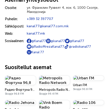
Osoite:
ул. Франклин Рузвелт 4, лок. 6, 1000 Скопје,
Македонија
Puhelin:
+389 32 397707
Sähköposti:
kanal77@kanal77.com.mk
Web:
kanal77.mk
Sosiaalinen:
@Kanal77
@kanal77
@Kanal77
@RadioMrezaKanal77
@radiokanal77
Kanal 77
Suositellut asemat
Urban FM
Skopje 90.8 FM
Радио Фортуна 96,8
Metropolis Radio Network
Skopje 96.8 FM
Skopje 99.4 FM