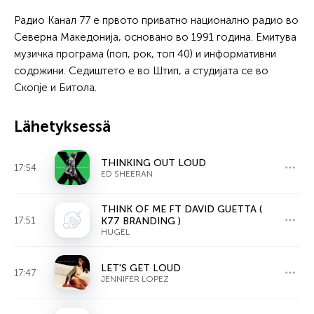
Радио Канал 77 е првото приватно национално радио во
Северна Македонија, основано во 1991 година. Емитува
музичка програма (поп, рок, топ 40) и информативни
содржини. Седиштето е во Штип, а студијата се во
Скопје и Битола.
Lähetyksessä
THINKING OUT LOUD
17:54
ED SHEERAN
THINK OF ME FT DAVID GUETTA (
17:51
K77 BRANDING )
HUGEL
LET'S GET LOUD
17:47
JENNIFER LOPEZ