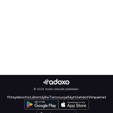
© 2026. Kaikki oikeudet pidätetään.
Yhteydenotto
Lähettäjille
Tietosuoja
Käyttöehdot
Vimpaimet
Select language