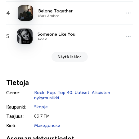
Belong Together
4
Mark Ambor
Someone Like You
5
Adele
Näytä lisää
Tietoja
Genre:
Rock
,
Pop
,
Top 40
,
Uutiset
,
Aikuisten
nykymusiikki
Kaupunki:
Skopje
Taajuus:
89.7 FM
Kieli:
Македонски
Aseman yhteystiedot