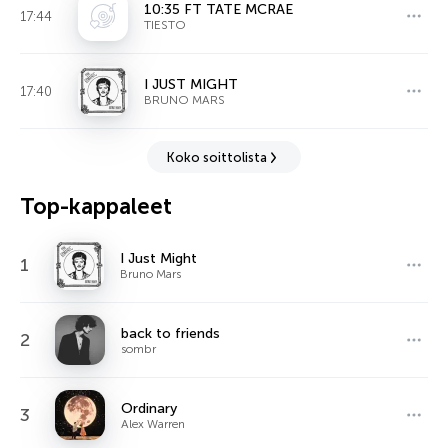
10:35 FT TATE MCRAE
17:44
TIESTO
I JUST MIGHT
17:40
BRUNO MARS
Koko soittolista
Top-kappaleet
I Just Might
1
Bruno Mars
back to friends
2
sombr
Ordinary
3
Alex Warren