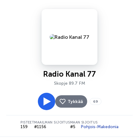
Radio Kanal 77
Skopje 89.7 FM
Tykkää
69
PISTEET
MAAILMAN SIJOITUS
MAAN SIJOITUS
159
#1156
#5
Pohjois-Makedonia