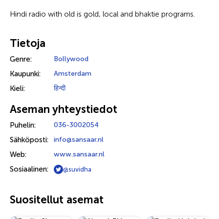
Hindi radio with old is gold, local and bhaktie programs.
Tietoja
Genre:
Bollywood
Kaupunki:
Amsterdam
Kieli:
हिन्दी
Aseman yhteystiedot
Puhelin:
036-3002054
Sähköposti:
info@sansaar.nl
Web:
www.sansaar.nl
Sosiaalinen:
@suvidha
Suositellut asemat