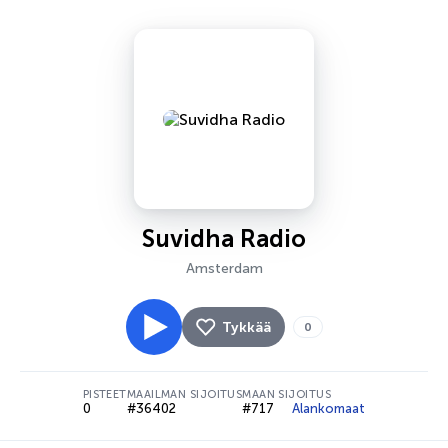
Suvidha Radio
Amsterdam
Tykkää
0
PISTEET
MAAILMAN SIJOITUS
MAAN SIJOITUS
0
#36402
#717
Alankomaat