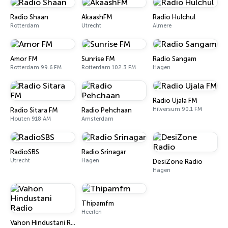
Radio Shaan
AkaashFM
Radio Hulchul
Rotterdam
Utrecht
Almere
Amor FM
Sunrise FM
Radio Sangam
Rotterdam 99.6 FM
Rotterdam 102.3 FM
Hagen
Radio Ujala FM
Hilversum 90.1 FM
Radio Sitara FM
Radio Pehchaan
Houten 918 AM
Amsterdam
RadioSBS
Radio Srinagar
Utrecht
Hagen
DesiZone Radio
Hagen
Thipamfm
Heerlen
Vahon Hindustani Radio