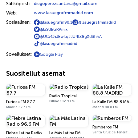
Sähköposti:
diegoperezsantana@gmail.com
Web:
www.lasuegrafmmadrid.com
Sosiaalinen:
@lasuegrafm90.1
@lasuegrafmmadrid
@laSUEGRAmix
@UCvChJEwkqJJU4IZ8gXdBhhA
@lasuegrafmmadrid
Sovellukset:
Google Play
Suositellut asemat
Radio Tropical
Bilbao 102.9 FM
Furiosa FM 87.7
La Kalle FM 88.8 MADRID
Madrid 87.7 FM
Madrid 88.8 FM
Rumberos FM
Santa Cruz de Tenerife 99.2 FM
Fiebre Latina Radio 96.6 FM
La Más Latina FM