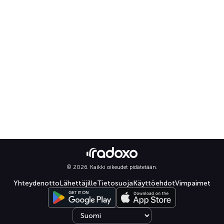
© 2026. Kaikki oikeudet pidätetään.
Yhteydenotto
Lähettäjille
Tietosuoja
Käyttöehdot
Vimpaimet
Select language