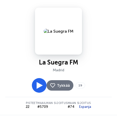
La Suegra FM
Madrid
Tykkää
19
PISTEET
MAAILMAN SIJOITUS
MAAN SIJOITUS
22
#5709
#74
Espanja