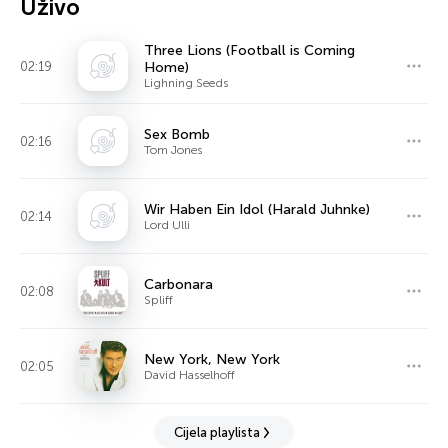
Uživo
Three Lions (Football is Coming
02:19
Home)
Lighning Seeds
Sex Bomb
02:16
Tom Jones
Wir Haben Ein Idol (Harald Juhnke)
02:14
Lord Ulli
Carbonara
02:08
Spliff
New York, New York
02:05
David Hasselhoff
Cijela playlista