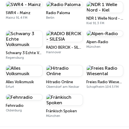
SWR4 - Mainz
Radio Paloma
Mainz 91.4 FM
Berlin
NDR 1 Welle Nord - Kiel
Kiel 91.3 FM
Alpen-Radio
München
RADIO BERCIK - SILESIA
Hannover
Schwany 3 Echte Volksmusik
Regensburg
Alles Volksmusik
Hitradio Online
Freies Radio Wiesental
Erfurt
Oberndorf am Neckar
Schopfheim 104.5 FM
Fehnradio
Oldenburg
Fränkisch Spoken
München