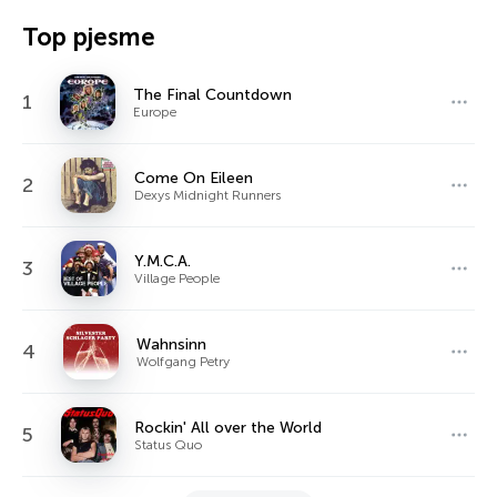
Top pjesme
The Final Countdown
1
Europe
Come On Eileen
2
Dexys Midnight Runners
Y.M.C.A.
3
Village People
Wahnsinn
4
Wolfgang Petry
Rockin' All over the World
5
Status Quo