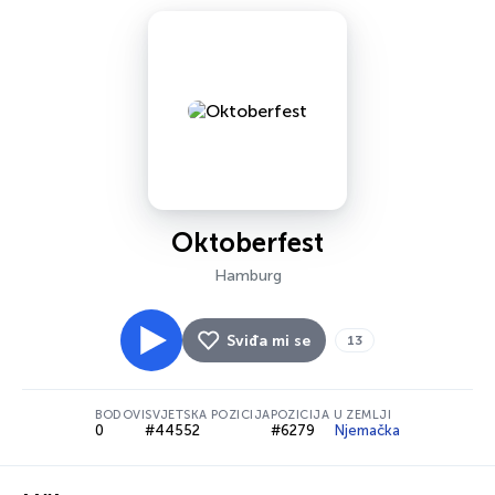
Oktoberfest
Hamburg
Sviđa mi se
13
BODOVI
SVJETSKA POZICIJA
POZICIJA U ZEMLJI
0
#44552
#6279
Njemačka