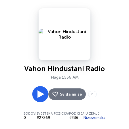
Vahon Hindustani Radio
Haga 1556 AM
Sviđa mi se
0
BODOVI
SVJETSKA POZICIJA
POZICIJA U ZEMLJI
0
#27269
#236
Nizozemska