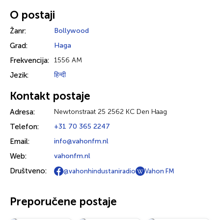
O postaji
Žanr:
Bollywood
Grad:
Haga
Frekvencija:
1556 AM
Jezik:
हिन्दी
Kontakt postaje
Adresa:
Newtonstraat 25 2562 KC Den Haag
Telefon:
+31 70 365 2247
Email:
info@vahonfm.nl
Web:
vahonfm.nl
Društveno:
@vahonhindustaniradio
Vahon FM
Preporučene postaje