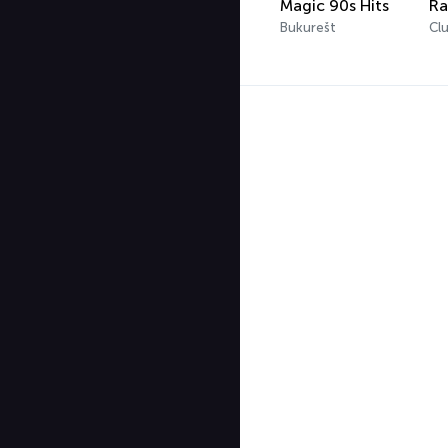
Magic 90s Hits
Ra
Bukurešt