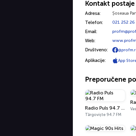
Kontakt postaje
Adresa:
Șoseaua Pan
Telefon:
021 252 26
Email:
profm@pro
Web:
www.profm
Društveno:
@profm.
Aplikacije:
App Stor
Preporučene po
Ra
Radio Puls 94.7 FM
Vas
Târgoviște 94.7 FM