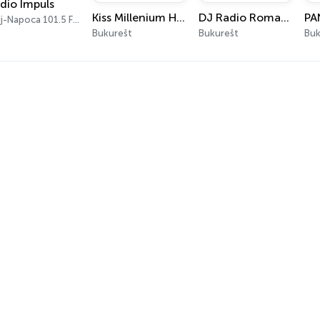
dio Impuls
Kiss Millenium Hits
DJ Radio Romania
Cluj-Napoca 101.5 FM
Bukurešt
Bukurešt
Buk