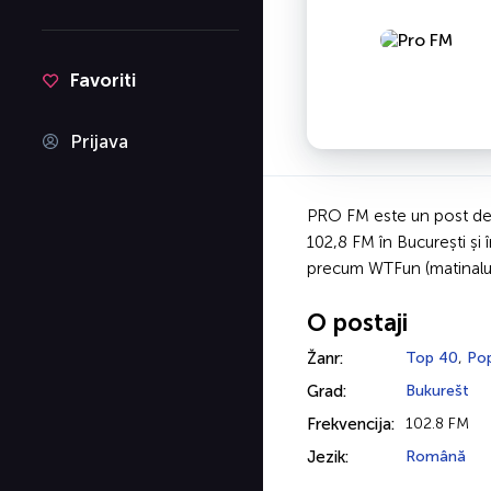
Favoriti
Prijava
PRO FM este un post de r
102,8 FM în București și
precum WTFun (matinalul 
O postaji
Žanr:
Top 40
,
Po
Grad:
Bukurešt
Frekvencija:
102.8 FM
Jezik:
Română