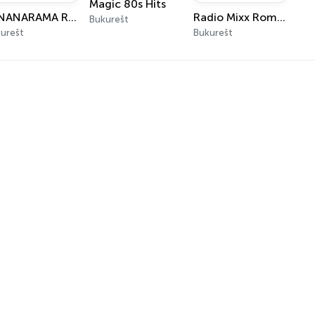
Magic 80s Hits
PANANARAMA Radio
Radio Mixx Romania
Bukurešt
urešt
Bukurešt