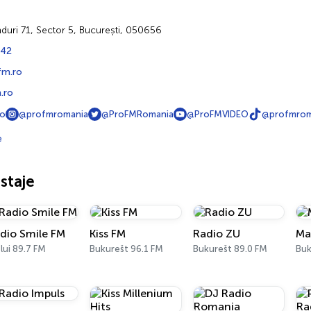
duri 71, Sector 5, București, 050656
 42
fm.ro
.ro
ro
@profmromania
@ProFMRomania
@ProFMVIDEO
@profmrom
e
staje
dio Smile FM
Kiss FM
Radio ZU
Ma
lui 89.7 FM
Bukurešt 96.1 FM
Bukurešt 89.0 FM
Buk