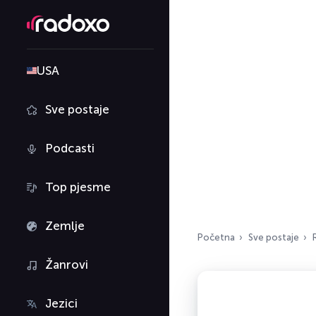
USA
Sve postaje
Podcasti
Top pjesme
Zemlje
Početna
Sve postaje
Žanrovi
Jezici