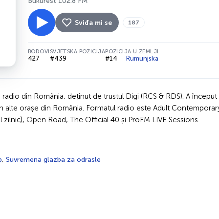
Bukurešt 102.8 FM
Sviđa mi se
187
BODOVI
SVJETSKA POZICIJA
POZICIJA U ZEMLJI
427
#439
#14
Rumunjska
adio din România, deținut de trustul Digi (RCS & RDS). A început s
 în alte orașe din România. Formatul radio este Adult Contemporary 
zilnic), Open Road, The Official 40 și ProFM LIVE Sessions.
p
,
Suvremena glazba za odrasle