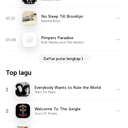
No Sleep Till Brooklyn
05:15
Beastie Boys
Pimpers Paradise
05:08
Bob Marley and The Wailers
Daftar putar lengkap
Top lagu
Everybody Wants to Rule the World
1
Tears for Fears
Welcome To The Jungle
2
Guns N' Roses