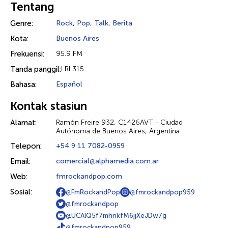
Tentang
Genre:
Rock
,
Pop
,
Talk
,
Berita
Kota:
Buenos Aires
Frekuensi:
95.9 FM
Tanda panggil:
LRL315
Bahasa:
Español
Kontak stasiun
Alamat:
Ramón Freire 932, C1426AVT - Ciudad
Autónoma de Buenos Aires, Argentina
Telepon:
+54 9 11 7082-0959
Email:
comercial@alphamedia.com.ar
Web:
fmrockandpop.com
Sosial:
@FmRockandPop
@fmrockandpop959
@fmrockandpop
@UCAlQ5f7mhnkfM6jjXeJDw7g
@fmrockandpop959