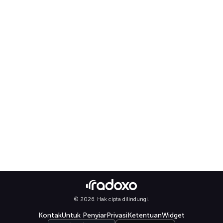
© 2026. Hak cipta dilindungi.
Kontak
Untuk Penyiar
Privasi
Ketentuan
Widget