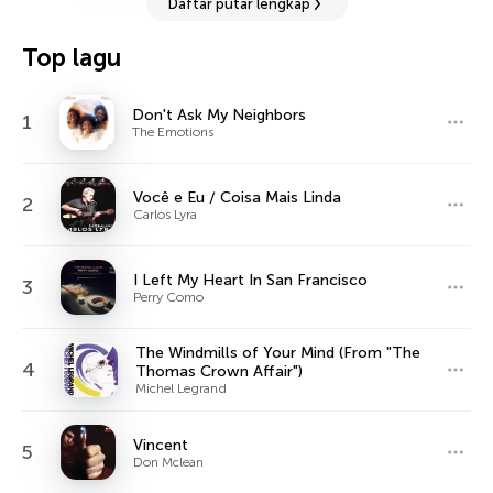
Daftar putar lengkap
Top lagu
Don't Ask My Neighbors
1
The Emotions
Você e Eu / Coisa Mais Linda
2
Carlos Lyra
I Left My Heart In San Francisco
3
Perry Como
The Windmills of Your Mind (From "The
4
Thomas Crown Affair")
Michel Legrand
Vincent
5
Don Mclean