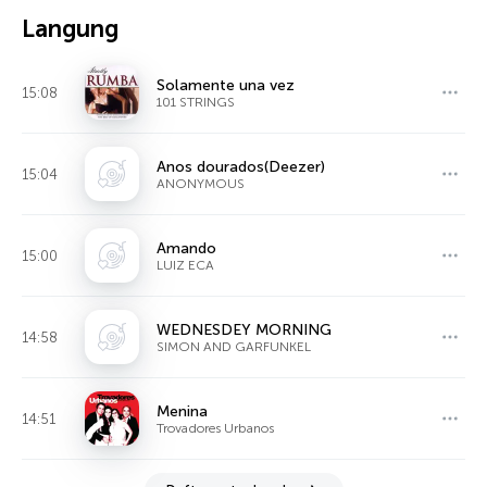
Langung
Solamente una vez
15:08
101 STRINGS
Anos dourados(Deezer)
15:04
ANONYMOUS
Amando
15:00
LUIZ ECA
WEDNESDEY MORNING
14:58
SIMON AND GARFUNKEL
Menina
14:51
Trovadores Urbanos