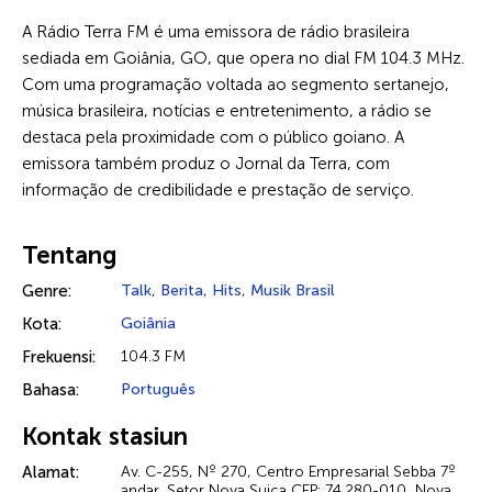
A Rádio Terra FM é uma emissora de rádio brasileira
sediada em Goiânia, GO, que opera no dial FM 104.3 MHz.
Com uma programação voltada ao segmento sertanejo,
música brasileira, notícias e entretenimento, a rádio se
destaca pela proximidade com o público goiano. A
emissora também produz o Jornal da Terra, com
informação de credibilidade e prestação de serviço.
Tentang
Genre:
Talk
,
Berita
,
Hits
,
Musik Brasil
Kota:
Goiânia
Frekuensi:
104.3 FM
Bahasa:
Português
Kontak stasiun
Alamat:
Av. C-255, Nº 270, Centro Empresarial Sebba 7º
andar, Setor Nova Suiça CEP: 74.280-010, Nova