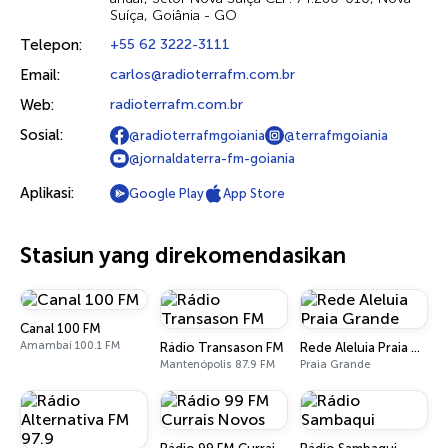
Suíça, Goiânia - GO
Telepon:
+55 62 3222-3111
Email:
carlos@radioterrafm.com.br
Web:
radioterrafm.com.br
Sosial:
@radioterrafmgoiania
@terrafmgoiania
@jornaldaterra-fm-goiania
Aplikasi:
Google Play
App Store
Stasiun yang direkomendasikan
Canal 100 FM
Amambaí 100.1 FM
Rádio Transason FM
Rede Aleluia Praia Grande
Mantenópolis 87.9 FM
Praia Grande