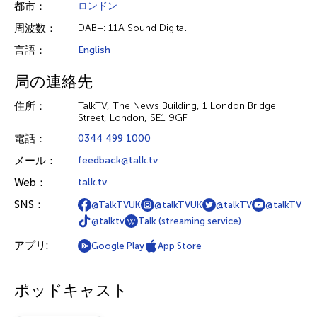
都市：
ロンドン
周波数：
DAB+: 11A Sound Digital
言語：
English
局の連絡先
住所：
TalkTV, The News Building, 1 London Bridge
Street, London, SE1 9GF
電話：
0344 499 1000
メール：
feedback@talk.tv
Web：
talk.tv
SNS：
@TalkTVUK
@talkTVUK
@talkTV
@talkTV
@talktv
Talk (streaming service)
アプリ:
Google Play
App Store
ポッドキャスト