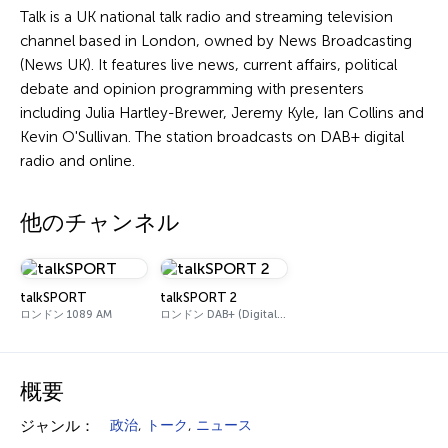
Talk is a UK national talk radio and streaming television
channel based in London, owned by News Broadcasting
(News UK). It features live news, current affairs, political
debate and opinion programming with presenters
including Julia Hartley-Brewer, Jeremy Kyle, Ian Collins and
Kevin O'Sullivan. The station broadcasts on DAB+ digital
radio and online.
他のチャンネル
talkSPORT
talkSPORT 2
ロンドン 1089 AM
ロンドン DAB+ (Digital One)
概要
ジャンル：
政治
,
トーク
,
ニュース