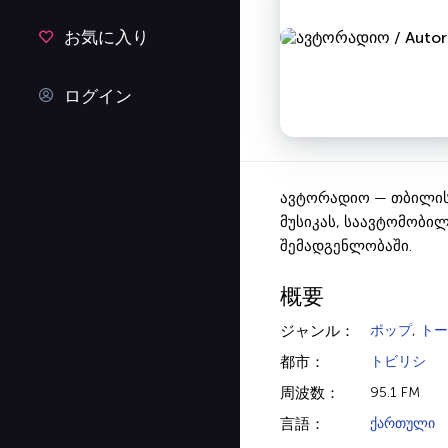
お気に入り
ログイン
ავტორადიო — თბილის
მუსიკას, საავტომობი
შემადგენლობაში.
概要
ジャンル：
ポップ
,
トー
都市：
トビリシ
周波数：
95.1 FM
言語：
ქართული