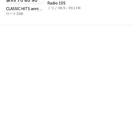
Radio 105
ミラノ 98.9 - 99.1 FM
CLASSIC HITS anni 70 80 90
ローマ DAB