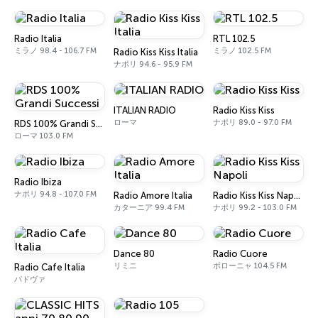
Radio Italia
RTL 102.5
ミラノ 98.4 - 106.7 FM
ミラノ 102.5 FM
Radio Kiss Kiss Italia
ナポリ 94.6 - 95.9 FM
ITALIAN RADIO
Radio Kiss Kiss
ローマ
ナポリ 89.0 - 97.0 FM
RDS 100% Grandi Successi
ローマ 103.0 FM
Radio Ibiza
ナポリ 94.8 - 107.0 FM
Radio Amore Italia
Radio Kiss Kiss Napoli
カターニア 99.4 FM
ナポリ 99.2 - 103.0 FM
Dance 80
Radio Cuore
リミニ
ボローニャ 104.5 FM
Radio Cafe Italia
パドヴァ