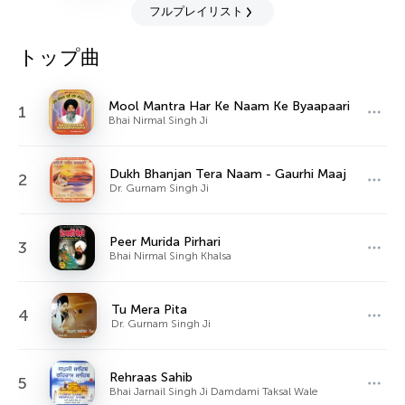
フルプレイリスト
トップ曲
Mool Mantra Har Ke Naam Ke Byaapaari
1
Bhai Nirmal Singh Ji
Dukh Bhanjan Tera Naam - Gaurhi Maaj
2
Dr. Gurnam Singh Ji
Peer Murida Pirhari
3
Bhai Nirmal Singh Khalsa
Tu Mera Pita
4
Dr. Gurnam Singh Ji
Rehraas Sahib
5
Bhai Jarnail Singh Ji Damdami Taksal Wale