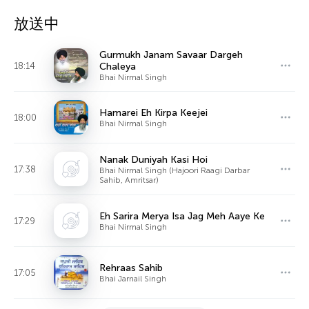
放送中
Gurmukh Janam Savaar Dargeh
18:14
Chaleya
Bhai Nirmal Singh
Hamarei Eh Kirpa Keejei
18:00
Bhai Nirmal Singh
Nanak Duniyah Kasi Hoi
17:38
Bhai Nirmal Singh (Hajoori Raagi Darbar
Sahib, Amritsar)
Eh Sarira Merya Isa Jag Meh Aaye Ke
17:29
Bhai Nirmal Singh
Rehraas Sahib
17:05
Bhai Jarnail Singh