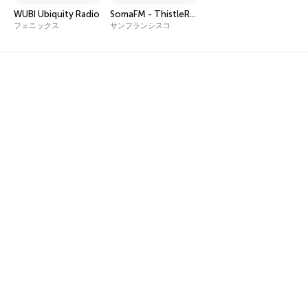
WUBI Ubiquity Radio
SomaFM - ThistleRadio
フェニックス
サンフランシスコ