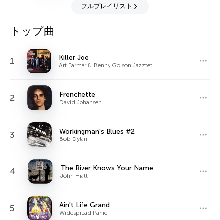
フルプレイリスト
トップ曲
Killer Joe
1
Art Farmer & Benny Golson Jazztet
Frenchette
2
David Johansen
Workingman's Blues #2
3
Bob Dylan
The River Knows Your Name
4
John Hiatt
Ain't Life Grand
5
Widespread Panic