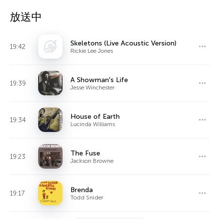
放送中
Skeletons (Live Acoustic Version)
19:42
Rickie Lee Jones
A Showman's Life
19:39
Jesse Winchester
House of Earth
19:34
Lucinda Williams
The Fuse
19:23
Jackson Browne
Brenda
19:17
Todd Snider