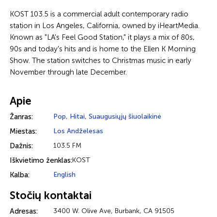
KOST 103.5 is a commercial adult contemporary radio
station in Los Angeles, California, owned by iHeartMedia.
Known as "LA's Feel Good Station," it plays a mix of 80s,
90s and today's hits and is home to the Ellen K Morning
Show. The station switches to Christmas music in early
November through late December.
Apie
Žanras:
Pop
,
Hitai
,
Suaugusiųjų šiuolaikinė
Miestas:
Los Andželesas
Dažnis:
103.5 FM
Iškvietimo ženklas:
KOST
Kalba:
English
Stočių kontaktai
Adresas:
3400 W. Olive Ave, Burbank, CA 91505