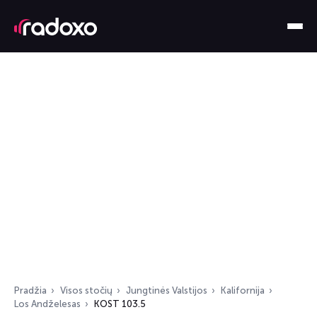
Pradžia
Visos stočių
Jungtinės Valstijos
Kalifornija
Los Andželesas
KOST 103.5