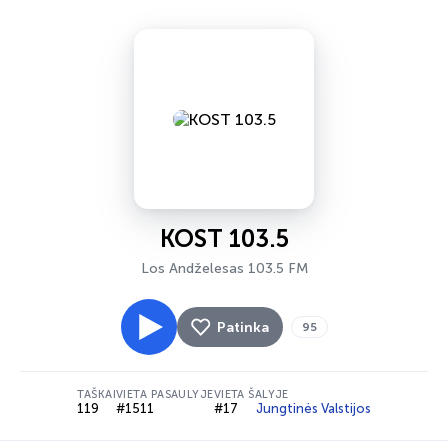
KOST 103.5
Los Andželesas 103.5 FM
Patinka
95
TAŠKAI
VIETA PASAULYJE
VIETA ŠALYJE
119
#1511
#17
Jungtinės Valstijos