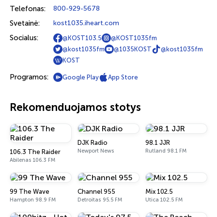
Telefonas:
800-929-5678
Svetainė:
kost1035.iheart.com
Socialus:
@KOST103.5
@KOST1035fm
@kost1035fm
@1035KOST
@kost1035fm
KOST
Programos:
Google Play
App Store
Rekomenduojamos stotys
DJK Radio
98.1 JJR
Newport News
Rutland 98.1 FM
106.3 The Raider
Abilenas 106.3 FM
99 The Wave
Channel 955
Mix 102.5
Hampton 98.9 FM
Detroitas 95.5 FM
Utica 102.5 FM