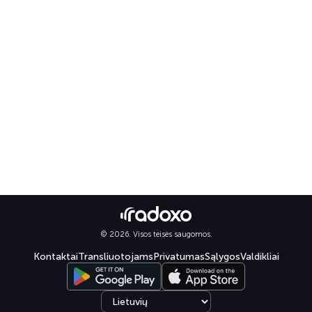
© 2026. Visos teisės saugomos.
Kontaktai
Transliuotojams
Privatumas
Sąlygos
Valdikliai
Select language