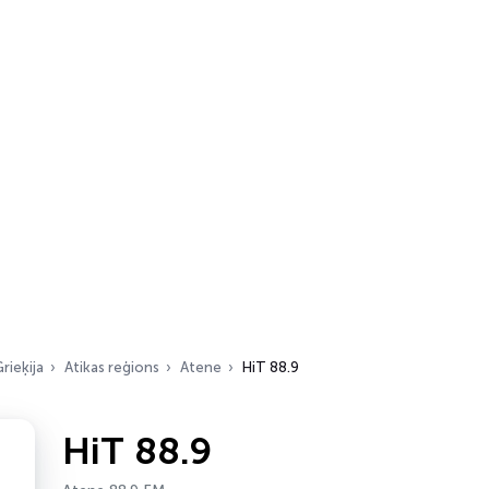
rieķija
Atikas reģions
Atene
HiT 88.9
HiT 88.9