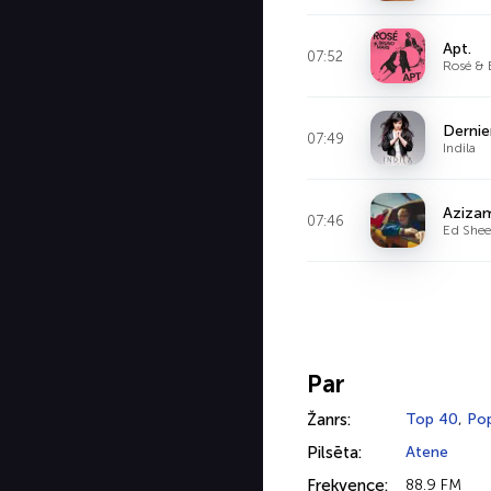
Apt.
07:52
Rosé & 
Dernie
07:49
Indila
Aziza
07:46
Ed Shee
Par
Žanrs:
Top 40
,
Po
Pilsēta:
Atene
Frekvence:
88.9 FM