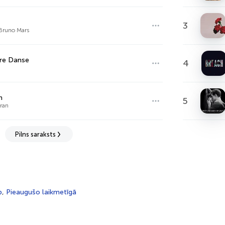
3
Bruno Mars
re Danse
4
m
5
ran
Pilns saraksts
p
,
Pieaugušo laikmetīgā