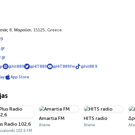
i
ιάς 8, Μαρούσι, 15125, Greece
89
.gr
.gr
gr
@hit889
@HIT889
@HIT889fm
@hit88.9
lay
App Store
jas
Amartia FM
HITS radio
Δρ
us Radio 102,6
Atene
Atene
Ate
saloniki 102.6 FM