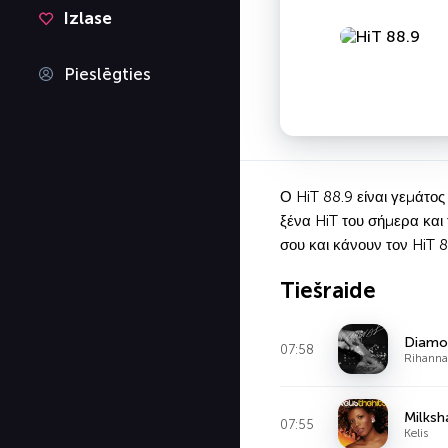
Izlase
Pieslēgties
Ο HiT 88.9 είναι γεμάτο
ξένα HiT του σήμερα και
σου και κάνουν τον HiT 
Tiešraide
Diamo
07:58
Rihanna
Milksh
07:55
Kelis