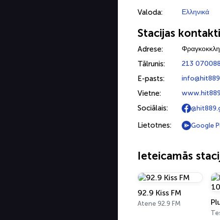
Valoda:
Ελληνικά
Stacijas kontakt
Adrese:
Φραγκοκκλησ
Tālrunis:
213 07008
E-pasts:
info@hit889
Vietne:
www.hit889
Sociālais:
@hit889.
Lietotnes:
Google P
Ieteicamās staci
92.9 Kiss FM
Pl
Atene 92.9 FM
Tes