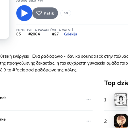
Atene 88.9 FM
Patīk
69
PUNKTI
VIETA PASAULĒ
VIETA VALSTĪ
83
#2064
#27
Grieķija
ς θετική ενέργεια! Ένα ραδιόφωνο - ιδανικό soundtrack στην πολυ
 της προηγούμενης δεκαετίας, η πιο ευχάριστη γυναικεία ομάδα παρ
88.9 το #feelgood ραδιόφωνο της πόλης.
Top dzi
nds
1
ake
2