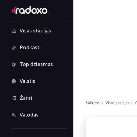
Visas stacijas
Podkasti
Top dziesmas
Valstis
Žanri
Sākums
Visas stacijas
G
Valodas