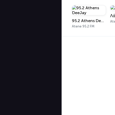
Λά
95.2 Athens DeeJay
At
Atene 95.2 FM