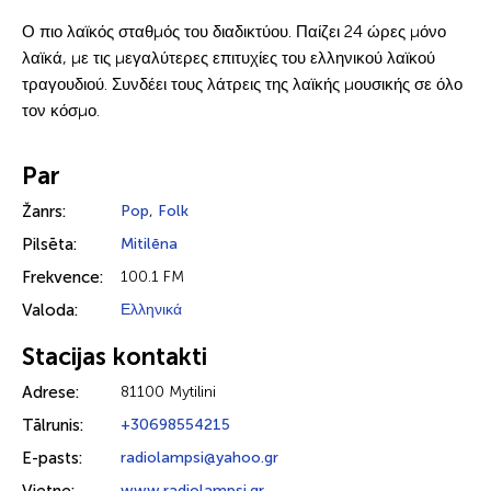
Ο πιο λαϊκός σταθμός του διαδικτύου. Παίζει 24 ώρες μόνο
λαϊκά, με τις μεγαλύτερες επιτυχίες του ελληνικού λαϊκού
τραγουδιού. Συνδέει τους λάτρεις της λαϊκής μουσικής σε όλο
τον κόσμο.
Par
Žanrs:
Pop
,
Folk
Pilsēta:
Mitilēna
Frekvence:
100.1 FM
Valoda:
Ελληνικά
Stacijas kontakti
Adrese:
81100 Mytilini
Tālrunis:
+30698554215
E-pasts:
radiolampsi@yahoo.gr
www.radiolampsi.gr