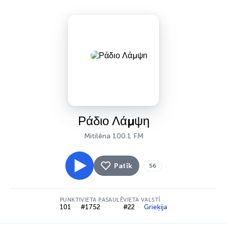
Ράδιο Λάμψη
Mitilēna 100.1 FM
Patīk
56
PUNKTI
VIETA PASAULĒ
VIETA VALSTĪ
101
#1752
#22
Grieķija