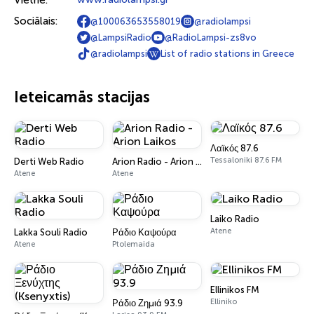
Vietne:
Sociālais:
@100063653558019
@radiolampsi
@LampsiRadio
@RadioLampsi-zs8vo
@radiolampsi
List of radio stations in Greece
Ieteicamās stacijas
Λαϊκός 87.6
Tessaloniki 87.6 FM
Derti Web Radio
Arion Radio - Arion Laikos
Atene
Atene
Laiko Radio
Atene
Lakka Souli Radio
Ράδιο Καψούρα
Atene
Ptolemaida
Ellinikos FM
Elliniko
Ράδιο Ζημιά 93.9