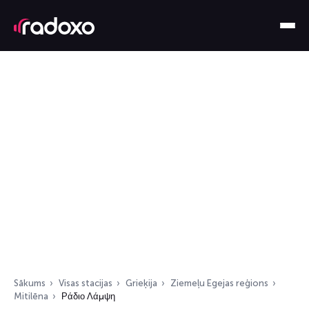
Sākums
Visas stacijas
Grieķija
Ziemeļu Egejas reģions
Mitilēna
Ράδιο Λάμψη