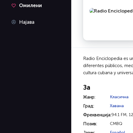
Омилени
Најава
Radio Enciclopedia es un
diferentes públicos, med
cultura cubana y univers
За
Жанр:
Класична
Град:
Хавана
Фреквенција:
94.1 FM, 
Позив:
CMBQ
Јазик:
Español