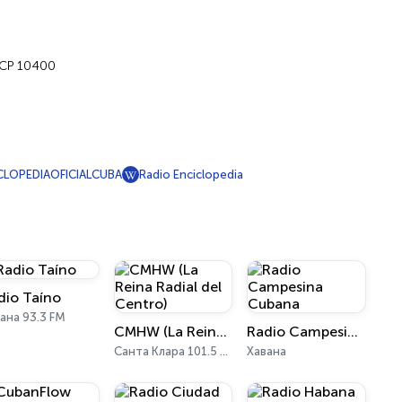
. CP 10400
CLOPEDIAOFICIALCUBA
Radio Enciclopedia
dio Taíno
ана 93.3 FM
CMHW (La Reina Radial del Centro)
Radio Campesina Cubana
Санта Клара 101.5 FM, 840 AM
Хавана