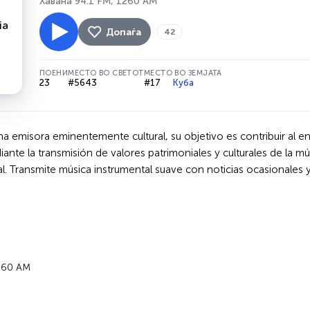
Хавана 94.1 FM, 1260 AM
Допаѓа
42
ПОЕНИ
МЕСТО ВО СВЕТОТ
МЕСТО ВО ЗЕМЈАТА
23
#5643
#17
Куба
a emisora eminentemente cultural, su objetivo es contribuir al enr
iante la transmisión de valores patrimoniales y culturales de la m
al. Transmite música instrumental suave con noticias ocasionales 
1260 AM