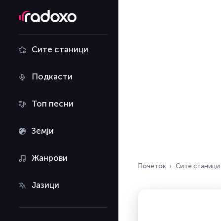
Сите станици
Подкасти
Топ песни
Земји
Жанрови
Почеток
Сите станици
Јазици