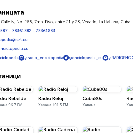
аницата
, Calle N, No. 266, 7mo. Piso, entre 21 y 23, Vedado, La Habana, Cuba
4587 - 78361882 - 78361883
opedia@icrt.cu
nciclopedia.cu
ciclopedia
@radio_enciclopedia
@enciclopedia_cu
@RADIOENCI
таници
dio Rebelde
Radio Reloj
Cuba80s
Ra
вана 96.7 FM
Хавана 101.5 FM
Хавана
Хав