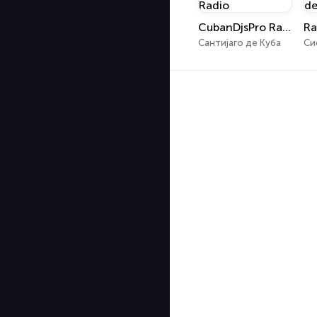
CubanDjsPro Radio
Сантијаго де Куба