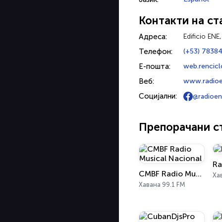
Контакти на ст
Адреса:
Edificio ENE
Телефон:
(+53) 7838
Е-пошта:
web.rencicl
Веб:
www.radioe
Социјални:
@radioen
Препорачани с
Ra
CMBF Radio Musical Nacional
Ха
Хавана 99.1 FM