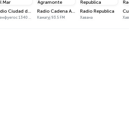
Radio Ciudad del Mar
Radio Cadena Agramonte
Radio Republica
Cu
Сиенфуегос 1340 AM
Камагуј 93.5 FM
Хавана
Ха