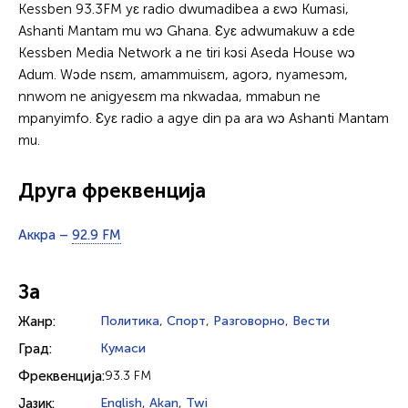
Kessben 93.3FM yɛ radio dwumadibea a ɛwɔ Kumasi,
Ashanti Mantam mu wɔ Ghana. Ɛyɛ adwumakuw a ɛde
Kessben Media Network a ne tiri kɔsi Aseda House wɔ
Adum. Wɔde nsɛm, amammuisɛm, agorɔ, nyamesɔm,
nnwom ne anigyesɛm ma nkwadaa, mmabun ne
mpanyimfo. Ɛyɛ radio a agye din pa ara wɔ Ashanti Mantam
mu.
Друга фреквенција
Аккра –
92.9 FM
За
Жанр:
Политика
,
Спорт
,
Разговорно
,
Вести
Град:
Кумаси
Фреквенција:
93.3 FM
Јазик:
English
,
Akan
,
Twi