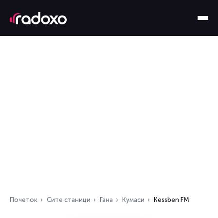
Почеток
Сите станици
Гана
Кумаси
Kessben FM