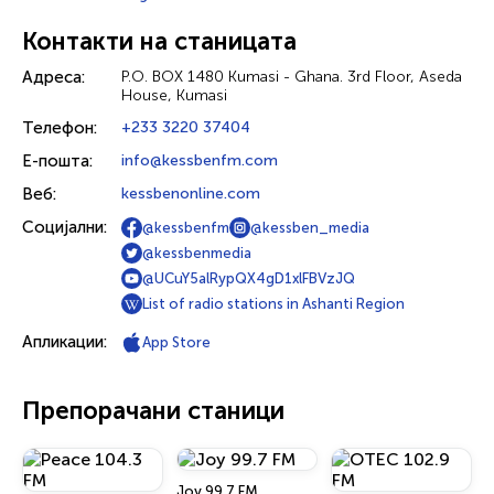
Контакти на станицата
Адреса:
P.O. BOX 1480 Kumasi - Ghana. 3rd Floor, Aseda
House, Kumasi
Телефон:
+233 3220 37404
Е-пошта:
info@kessbenfm.com
Веб:
kessbenonline.com
Социјални:
@kessbenfm
@kessben_media
@kessbenmedia
@UCuY5alRypQX4gD1xlFBVzJQ
List of radio stations in Ashanti Region
Апликации:
App Store
Препорачани станици
Joy 99.7 FM