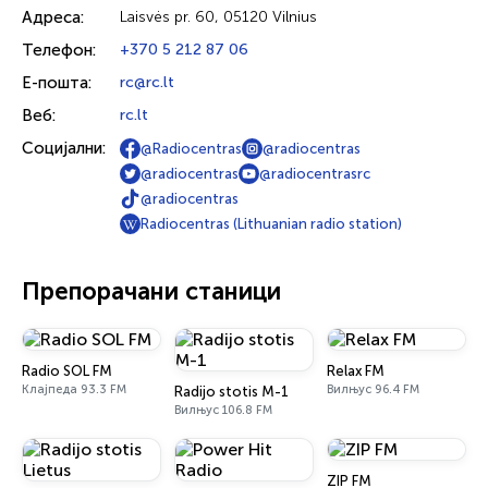
Адреса:
Laisvės pr. 60, 05120 Vilnius
Телефон:
+370 5 212 87 06
Е-пошта:
rc@rc.lt
Веб:
rc.lt
Социјални:
@Radiocentras
@radiocentras
@radiocentras
@radiocentrasrc
@radiocentras
Radiocentras (Lithuanian radio station)
Препорачани станици
Radio SOL FM
Relax FM
Клајпеда 93.3 FM
Вилњус 96.4 FM
Radijo stotis M-1
Вилњус 106.8 FM
ZIP FM