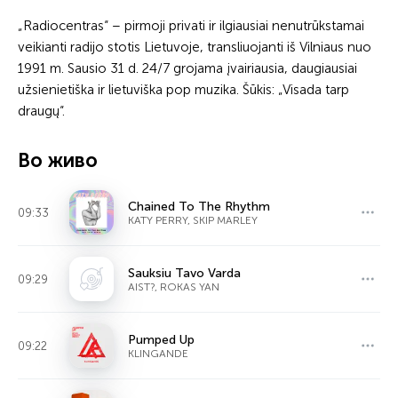
„Radiocentras“ – pirmoji privati ir ilgiausiai nenutrūkstamai
veikianti radijo stotis Lietuvoje, transliuojanti iš Vilniaus nuo
1991 m. Sausio 31 d. 24/7 grojama įvairiausia, daugiausiai
užsienietiška ir lietuviška pop muzika. Šūkis: „Visada tarp
draugų“.
Во живо
Chained To The Rhythm
09:33
KATY PERRY, SKIP MARLEY
Sauksiu Tavo Varda
09:29
AIST?, ROKAS YAN
Pumped Up
09:22
KLINGANDE