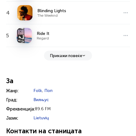
Blinding Lights
4
The Weeknd
Ride It
5
Regard
Прикажи повеќе
За
Жанр:
Folk
,
Поп
Град:
Вилњус
Фреквенција:
89.6 FM
Јазик:
Lietuvių
Контакти на станицата