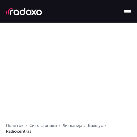
Почеток
Сите станици
Литванија
Вилњус
Radiocentras