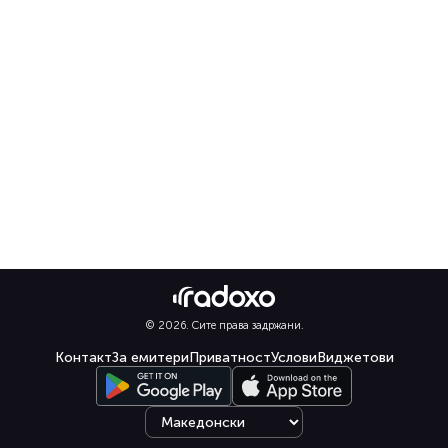
© 2026. Сите права задржани.
Контакт
За емитери
Приватност
Услови
Виджетови
Select language