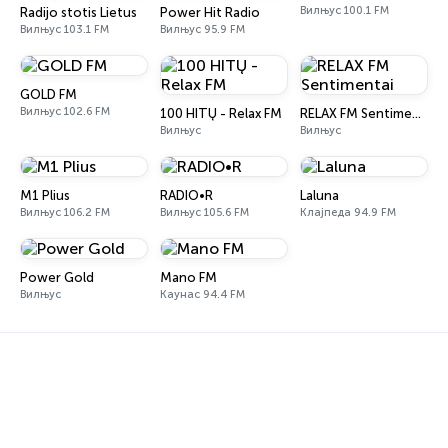
Вилњус 100.1 FM
Radijo stotis Lietus
Power Hit Radio
Вилњус 103.1 FM
Вилњус 95.9 FM
GOLD FM
Вилњус 102.6 FM
100 HITŲ - Relax FM
RELAX FM Sentimentai
Вилњус
Вилњус
M1 Plius
RADIO•R
Laluna
Вилњус 106.2 FM
Вилњус 105.6 FM
Клајпеда 94.9 FM
Power Gold
Mano FM
Вилњус
Каунас 94.4 FM