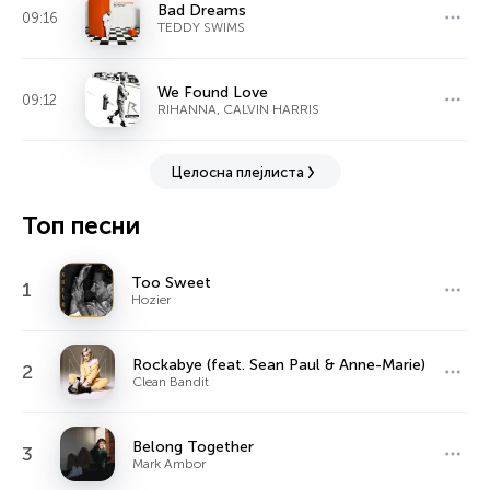
Bad Dreams
09:16
TEDDY SWIMS
We Found Love
09:12
RIHANNA, CALVIN HARRIS
Целосна плејлиста
Топ песни
Too Sweet
1
Hozier
Rockabye (feat. Sean Paul & Anne-Marie)
2
Clean Bandit
Belong Together
3
Mark Ambor