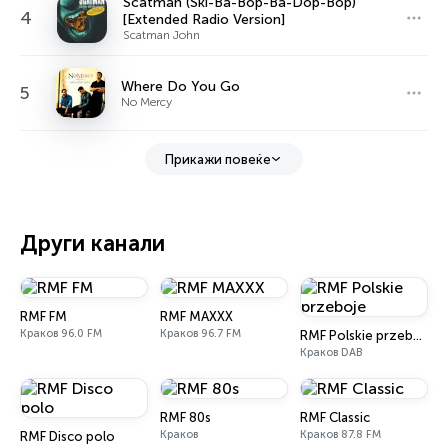
Scatman (Ski-Ba-Bop-Ba-Dop-Bop)
4
[Extended Radio Version]
Scatman John
Where Do You Go
5
No Mercy
Прикажи повеќе
Други канали
RMF FM
RMF MAXXX
Краков 96.0 FM
Краков 96.7 FM
RMF Polskie przeboje
Краков DAB
RMF 80s
RMF Classic
Краков
Краков 87.8 FM
RMF Disco polo