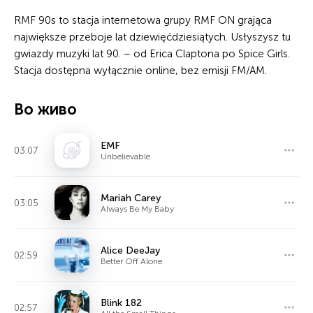
RMF 90s to stacja internetowa grupy RMF ON grająca
największe przeboje lat dziewięćdziesiątych. Usłyszysz tu
gwiazdy muzyki lat 90. – od Erica Claptona po Spice Girls.
Stacja dostępna wyłącznie online, bez emisji FM/AM.
Во живо
EMF
03:07
Unbelievable
Mariah Carey
03:05
Always Be My Baby
Alice DeeJay
02:59
Better Off Alone
Blink 182
02:57