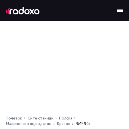
Почеток
Сите станици
Полска
Малополско војводство
Краков
RMF 90s