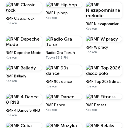
RMF Hip hop
Краков
RMF Classic rock
Краков
RMF Niezapomniane melodie
Краков
RMF W pracy
Краков
RMF Depeche Mode
Radio Gra Toruń
Краков
Торун 88.8 FM
RMF Ballady
Краков
RMF 90s dance
RMF Top 2026 disco polo
Краков
Краков
RMF Dance
RMF Fitness
Краков
Краков
RMF 4 Dance & RNB
Краков