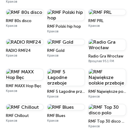
Краков
RMF 80s disco
RMF PRL
Краков
Краков
RMF Polski hip hop
Краков
RADIO RMF24
RMF Gold
Краков
Краков
Radio Gra Wrocław
Вроцлав 95.1 FM
RMF MAXX Hop Bęc
Краков
RMF 5 Łagodne przeboje
RMF Największe polskie przeboje
Краков
Краков
RMF Chillout
RMF Blues
Краков
Краков
RMF Top 30 disco polo
Краков