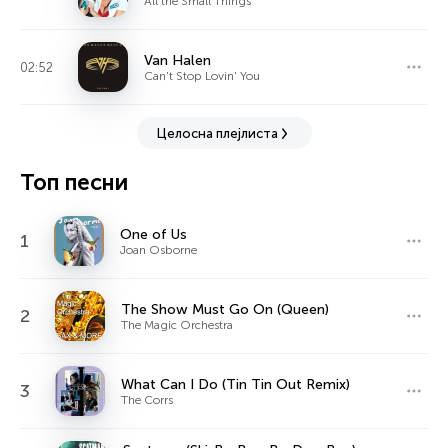
All the Small Things
Van Halen
02:52
Can't Stop Lovin' You
Целосна плејлиста
Топ песни
One of Us
1
Joan Osborne
The Show Must Go On (Queen)
2
The Magic Orchestra
What Can I Do (Tin Tin Out Remix)
3
The Corrs