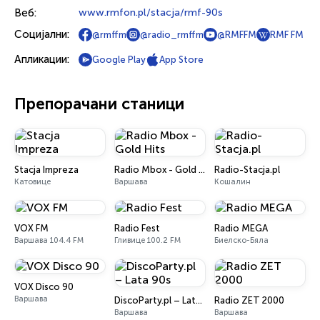
Веб:
www.rmfon.pl/stacja/rmf-90s
Социјални:
@rmffm
@radio_rmffm
@RMFFM
RMF FM
Апликации:
Google Play
App Store
Препорачани станици
Stacja Impreza
Radio Mbox - Gold Hits
Radio-Stacja.pl
Катовице
Варшава
Кошалин
VOX FM
Radio Fest
Radio MEGA
Варшава 104.4 FM
Гливице 100.2 FM
Биелско-Бяла
VOX Disco 90
Варшава
DiscoParty.pl – Lata 90s
Radio ZET 2000
Варшава
Варшава