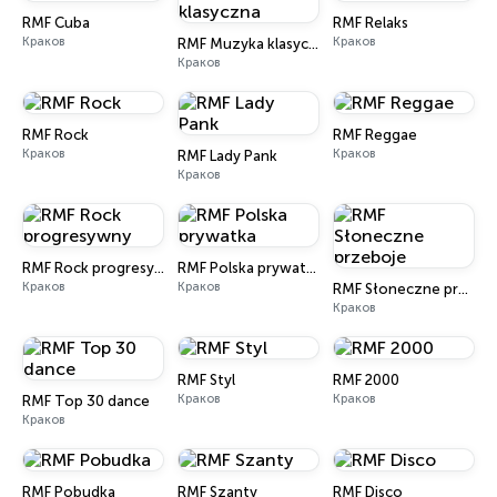
RMF Cuba
RMF Relaks
Краков
Краков
RMF Muzyka klasyczna
Краков
RMF Rock
RMF Reggae
Краков
Краков
RMF Lady Pank
Краков
RMF Rock progresywny
RMF Polska prywatka
Краков
Краков
RMF Słoneczne przeboje
Краков
RMF Styl
RMF 2000
Краков
Краков
RMF Top 30 dance
Краков
RMF Pobudka
RMF Szanty
RMF Disco