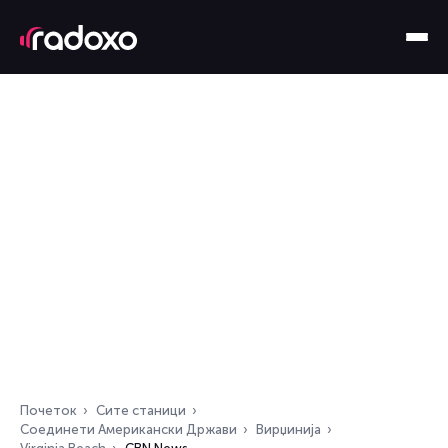
Почеток
Сите станици
Соединети Американски Држави
Вирџинија