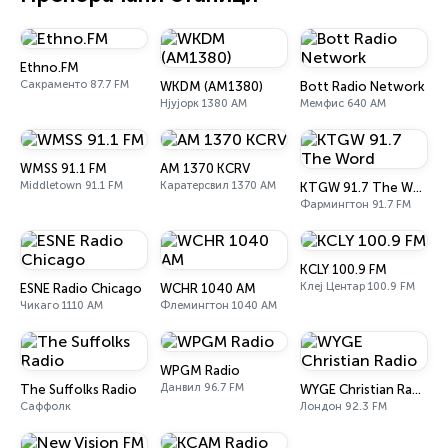
Ethno.FM
Сакраменто 87.7 FM
WKDM (AM1380)
Bott Radio Network
Нјујорк 1380 AM
Мемфис 640 AM
WMSS 91.1 FM
AM 1370 KCRV
Middletown 91.1 FM
Каратерсвил 1370 AM
KTGW 91.7 The Word
Фармингтон 91.7 FM
KCLY 100.9 FM
Клеј Центар 100.9 FM
ESNE Radio Chicago
WCHR 1040 AM
Чикаго 1110 AM
Флемингтон 1040 AM
WPGM Radio
Данвил 96.7 FM
The Suffolks Radio
WYGE Christian Radio
Саффолк
Лондон 92.3 FM