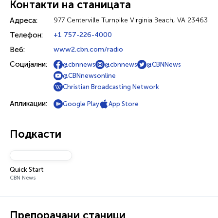
Контакти на станицата
Адреса:
977 Centerville Turnpike Virginia Beach, VA 23463
Телефон:
+1 757-226-4000
Веб:
www2.cbn.com/radio
Социјални:
@cbnnews
@cbnnews
@CBNNews
@CBNnewsonline
Christian Broadcasting Network
Апликации:
Google Play
App Store
Подкасти
Quick Start
CBN News
Препорачани станици