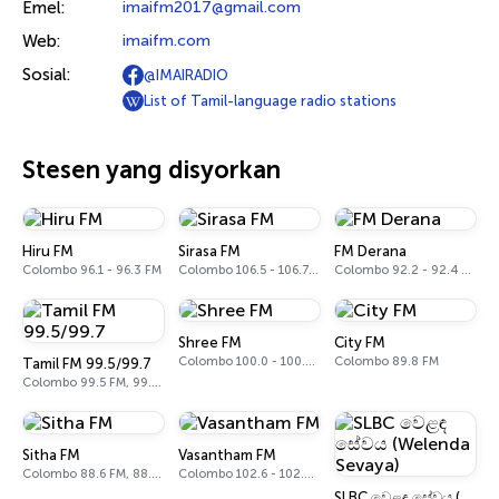
Emel:
imaifm2017@gmail.com
Web:
imaifm.com
Sosial:
@IMAIRADIO
List of Tamil-language radio stations
Stesen yang disyorkan
Hiru FM
Sirasa FM
FM Derana
Colombo 96.1 - 96.3 FM
Colombo 106.5 - 106.7 FM
Colombo 92.2 - 92.4 FM
Shree FM
City FM
Colombo 100.0 - 100.2 FM
Colombo 89.8 FM
Tamil FM 99.5/99.7
Colombo 99.5 FM, 99.7 FM
Sitha FM
Vasantham FM
Colombo 88.6 FM, 88.8 FM
Colombo 102.6 - 102.8 FM
SLBC වෙළඳ සේවය (Welenda Sevaya)