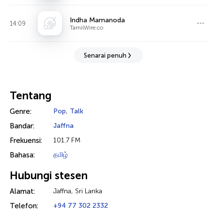
Indha Mamanoda
14:09
TamilWire.co
Senarai penuh
Tentang
Genre:
Pop
,
Talk
Bandar:
Jaffna
Frekuensi:
101.7 FM
Bahasa:
தமிழ்
Hubungi stesen
Alamat:
Jaffna, Sri Lanka
Telefon:
+94 77 302 2332