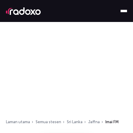
Laman utama
Semua stesen
Sri Lanka
Jaffna
Imai FM