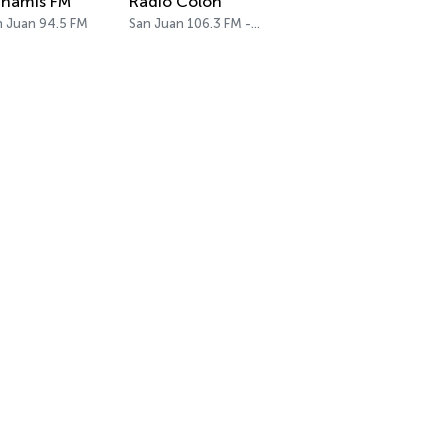
namis FM
Radio Colon
n Juan 94.5 FM
San Juan 106.3 FM - 560 AM