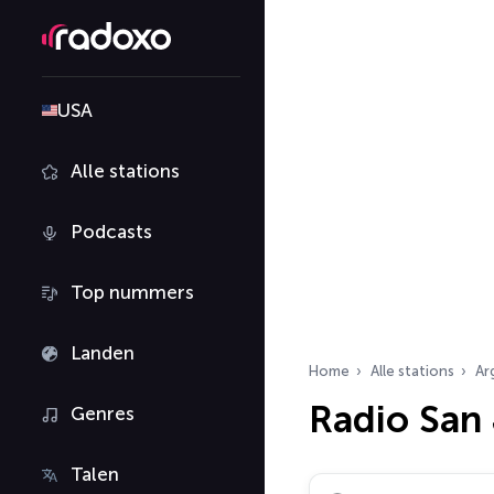
USA
Alle stations
Podcasts
Top nummers
Landen
Home
Alle stations
Ar
Radio San
Genres
Talen
Zoek radiostations…