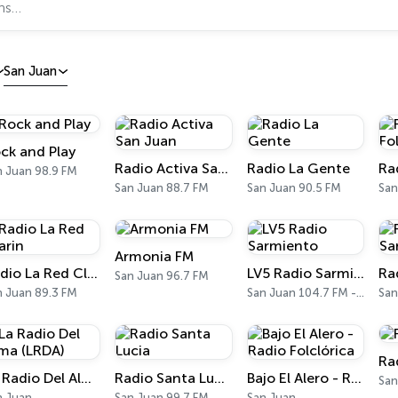
San Juan
ck and Play
Radio Activa San Juan
Radio La Gente
n Juan 98.9 FM
San Juan 88.7 FM
San Juan 90.5 FM
San
Armonia FM
Radio La Red Clarin
LV5 Radio Sarmiento
San Juan 96.7 FM
n Juan 89.3 FM
San Juan 104.7 FM - 1120 AM
San
Ra
La Radio Del Alma (LRDA)
Radio Santa Lucia
Bajo El Alero - Radio Folclórica
San
n Juan
San Juan 99.7 FM
San Juan