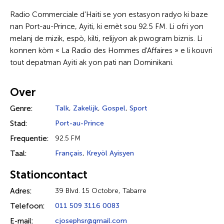
Radio Commerciale d'Haiti se yon estasyon radyo ki baze
nan Port-au-Prince, Ayiti, ki emèt sou 92.5 FM. Li ofri yon
melanj de mizik, espò, kilti, relijyon ak pwogram biznis. Li
konnen kòm « La Radio des Hommes d'Affaires » e li kouvri
tout depatman Ayiti ak yon pati nan Dominikani.
Over
Genre:
Talk
,
Zakelijk
,
Gospel
,
Sport
Stad:
Port-au-Prince
Frequentie:
92.5 FM
Taal:
Français
,
Kreyòl Ayisyen
Stationcontact
Adres:
39 Blvd. 15 Octobre, Tabarre
Telefoon:
011 509 3116 0083
E-mail:
cjosephsr@gmail.com