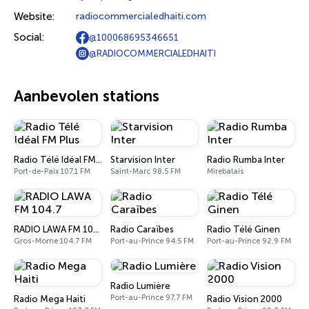
Website:
radiocommercialedhaiti.com
Social:
@100068695346651
@RADIOCOMMERCIALEDHAITI
Aanbevolen stations
Radio Télé Idéal FM Plus
Starvision Inter
Radio Rumba Inter
Port-de-Paix 107.1 FM
Saint-Marc 98.5 FM
Mirebalais
RADIO LAWA FM 104.7
Radio Caraïbes
Radio Télé Ginen
Gros-Morne 104.7 FM
Port-au-Prince 94.5 FM
Port-au-Prince 92.9 FM
Radio Lumière
Port-au-Prince 97.7 FM
Radio Mega Haiti
Radio Vision 2000