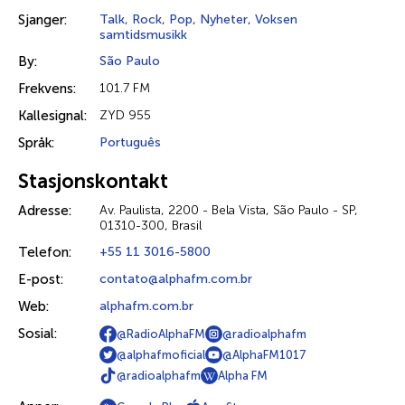
Sjanger:
Talk
,
Rock
,
Pop
,
Nyheter
,
Voksen
samtidsmusikk
By:
São Paulo
Frekvens:
101.7 FM
Kallesignal:
ZYD 955
Språk:
Português
Stasjonskontakt
Adresse:
Av. Paulista, 2200 - Bela Vista, São Paulo - SP,
01310-300, Brasil
Telefon:
+55 11 3016-5800
E-post:
contato@alphafm.com.br
Web:
alphafm.com.br
Sosial:
@RadioAlphaFM
@radioalphafm
@alphafmoficial
@AlphaFM1017
@radioalphafm
Alpha FM