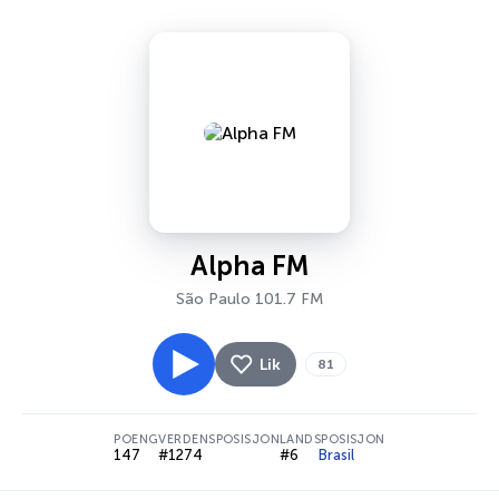
Alpha FM
São Paulo 101.7 FM
Lik
81
POENG
VERDENSPOSISJON
LANDSPOSISJON
147
#1274
#6
Brasil