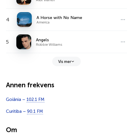
A Horse with No Name
4
America
Angels
5
Robbie Williams
Vis mer
Annen frekvens
Goiânia –
102.1 FM
Curitiba –
90.1 FM
Om