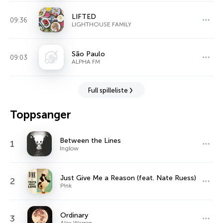
LIFTED
09:36
LIGHTHOUSE FAMILY
São Paulo
09:03
ALPHA FM
Full spilleliste
Toppsanger
Between the Lines
1
Inglow
Just Give Me a Reason (feat. Nate Ruess)
2
P!nk
Ordinary
3
Alex Warren