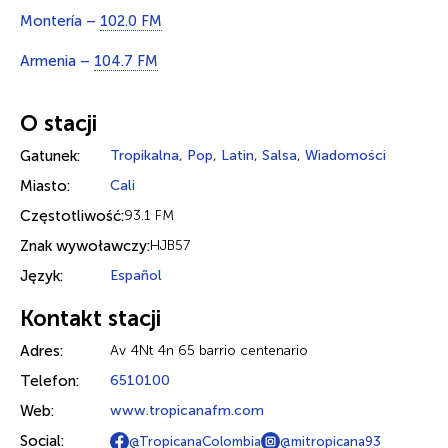
Montería –
102.0 FM
Armenia –
104.7 FM
O stacji
Gatunek:
Tropikalna
,
Pop
,
Latin
,
Salsa
,
Wiadomości
Miasto:
Cali
Częstotliwość:
93.1 FM
Znak wywoławczy:
HJB57
Język:
Español
Kontakt stacji
Adres:
Av 4Nt 4n 65 barrio centenario
Telefon:
6510100
Web:
www.tropicanafm.com
Social:
@TropicanaColombia
@mitropicana93