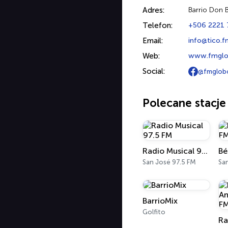
Adres:
Barrio Don B
Telefon:
+506 2221
Email:
info@tico.f
Web:
www.fmglo
Social:
@fmglob
Polecane stacje
Radio Musical 97.5 FM
Bé
San José 97.5 FM
Sa
BarrioMix
Golfito