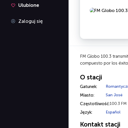
Ulubione
Zaloguj się
FM Globo 100.3 transmit
compuesto por los éxito
O stacji
Gatunek:
Romantycz
Miasto:
San José
Częstotliwość:
100.3 FM
Język:
Español
Kontakt stacji