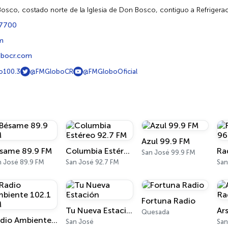
osco, costado norte de la Iglesia de Don Bosco, contiguo a Refrigera
 7700
m
bocr.com
o100.3
@FMGloboCR
@FMGloboOficial
Azul 99.9 FM
same 89.9 FM
Columbia Estéreo 92.7 FM
San José 99.9 FM
n José 89.9 FM
San José 92.7 FM
San
Fortuna Radio
Tu Nueva Estación
Quesada
Radio Ambiente 102.1 FM
San José
San