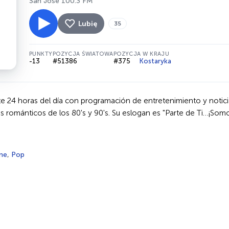
San José 100.3 FM
Lubię
35
PUNKTY
POZYCJA ŚWIATOWA
POZYCJA W KRAJU
-13
#51386
#375
Kostaryka
e 24 horas del día con programación de entretenimiento y noticia
s románticos de los 80's y 90's. Su eslogan es "Parte de Ti…¡Som
ne
,
Pop