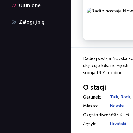
Ulubione
Zaloguj się
Radio postaja Novska kom
uključuje lokalne vijesti
srpnja 1991. godine.
O stacji
Gatunek:
Talk
,
Rock
,
Miasto:
Novska
Częstotliwość:
88.3 FM
Język:
Hrvatski