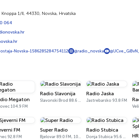
a Knoppa 1/II, 44330, Novska, Hrvatska
0 064
dionovska.hr
ovska.hr
ostaja-Novska-1586285284754112
@radio_novska
@UCve_GiBvN
Radio Slavonija
Radio Jaska
dio Megaton
Ra
Slavonski Brod 88.6 FM
Jastrebarsko 93.8 FM
dovec 104.9 FM
Vel
everni FM
Super Radio
Radio Stubica
HR
nec 92.8 FM
Bjelovar 89.0 FM, 105.4 FM
Donja Stubica 95.6 FM