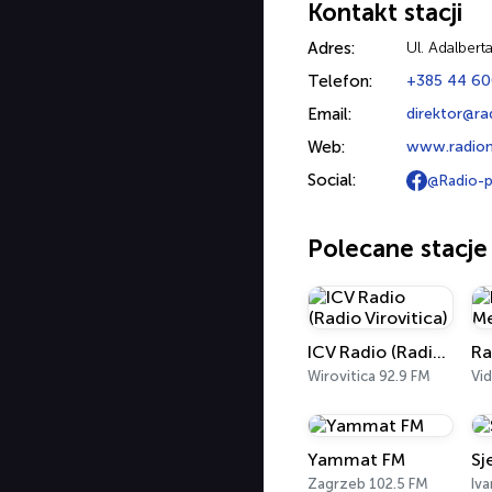
Kontakt stacji
Adres:
Ul. Adalbert
Telefon:
+385 44 60
Email:
direktor@ra
Web:
www.radion
Social:
@Radio-p
Polecane stacje
ICV Radio (Radio Virovitica)
Ra
Wirovitica 92.9 FM
Vi
Yammat FM
Sj
Zagrzeb 102.5 FM
Iva