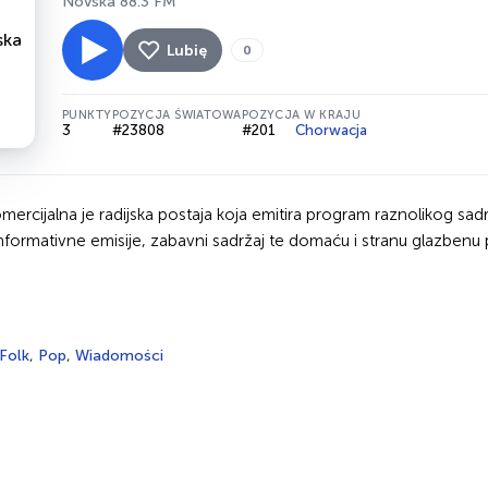
Novska 88.3 FM
Lubię
0
PUNKTY
POZYCJA ŚWIATOWA
POZYCJA W KRAJU
3
#23808
#201
Chorwacja
ercijalna je radijska postaja koja emitira program raznolikog sa
, informativne emisije, zabavni sadržaj te domaću i stranu glazbenu 
Folk
,
Pop
,
Wiadomości