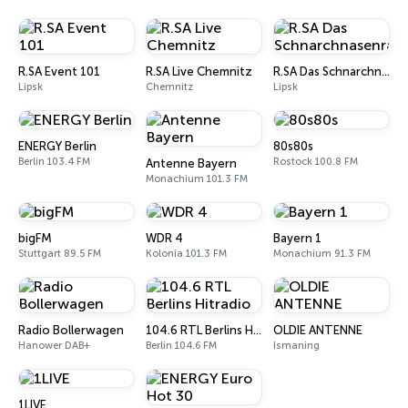
R.SA Event 101
R.SA Live Chemnitz
R.SA Das Schnarchnasenradio
Lipsk
Chemnitz
Lipsk
ENERGY Berlin
80s80s
Berlin 103.4 FM
Rostock 100.8 FM
Antenne Bayern
Monachium 101.3 FM
bigFM
WDR 4
Bayern 1
Stuttgart 89.5 FM
Kolonia 101.3 FM
Monachium 91.3 FM
Radio Bollerwagen
104.6 RTL Berlins Hitradio
OLDIE ANTENNE
Hanower DAB+
Berlin 104.6 FM
Ismaning
1LIVE