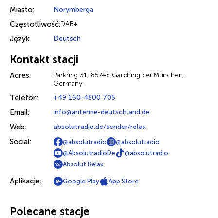
Miasto:
Norymberga
Częstotliwość:
DAB+
Język:
Deutsch
Kontakt stacji
Adres:
Parkring 31, 85748 Garching bei München,
Germany
Telefon:
+49 160-4800 705
Email:
info@antenne-deutschland.de
Web:
absolutradio.de/sender/relax
Social:
@absolutradio
@absolutradio
@AbsolutradioDe
@absolutradio
Absolut Relax
Aplikacje:
Google Play
App Store
Polecane stacje