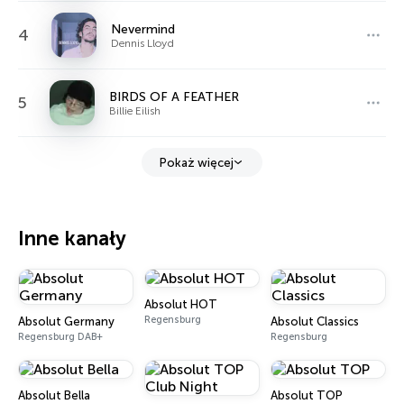
Nevermind
4
Dennis Lloyd
BIRDS OF A FEATHER
5
Billie Eilish
Pokaż więcej
Inne kanały
Absolut HOT
Regensburg
Absolut Germany
Absolut Classics
Regensburg DAB+
Regensburg
Absolut Bella
Absolut TOP