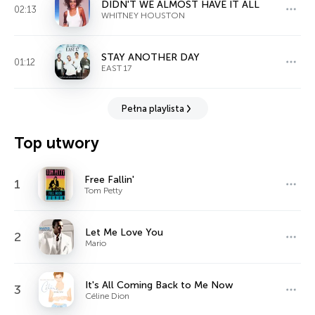
DIDN'T WE ALMOST HAVE IT ALL
02:13
WHITNEY HOUSTON
STAY ANOTHER DAY
01:12
EAST 17
Pełna playlista
Top utwory
Free Fallin'
1
Tom Petty
Let Me Love You
2
Mario
It's All Coming Back to Me Now
3
Céline Dion