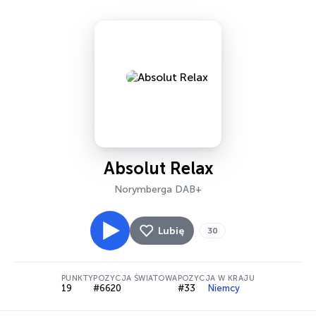
Absolut Relax
Norymberga DAB+
Lubię
30
PUNKTY
POZYCJA ŚWIATOWA
POZYCJA W KRAJU
19
#6620
#33
Niemcy