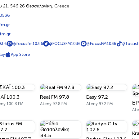
υ 21, 546 26 Θεσσαλονίκη, Greece
0536
fm.gr
fm.gr
3.6
@focusfm103.6
@FOCUSFM1036
@FocusFM1036
@focusf
lay
App Store
ΑΪ 100.3
Real FM 97.8
Easy 97.2
eny 100.3 FM
Ateny 97.8 FM
Ateny 97.2 FM
Kr