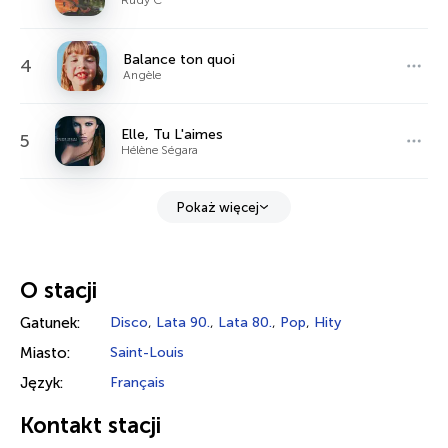
Balance ton quoi
4
Angèle
Elle, Tu L'aimes
5
Hélène Ségara
Pokaż więcej
O stacji
Gatunek:
Disco
,
Lata 90.
,
Lata 80.
,
Pop
,
Hity
Miasto:
Saint-Louis
Język:
Français
Kontakt stacji