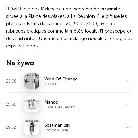
RDM Radio des Makes est une webradio de proximité
située à la Plaine des Makes, à La Réunion. Elle diffuse les
plus grands hits des années 80, 90 et 2000, avec des
rubriques pratiques comme la météo locale, l'horoscope et
des flash infos. Une radio qui mélange nostalgie, énergie et
esprit villageois.
Na żywo
Wind Of Change
20:00
Scorpions
Mango
19:55
GASPARD FAMILY
Scatman (ski
19:52
Scatman John