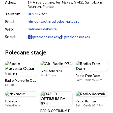
Adres:
14 A rue Voltaire, les Makes, 97421 Saint-Louis,
Réunion, France
Telefon:
0693479271
Email:
rdmcontact@radiodesmakes.re
Web:
radiodesmakes.re
Social:
@radiodesmakes
@radiodesmakes
Polecane stacje
Girl Radio 974
Saint-Denis
Radio Free Dom
Saint-Denis 97.4 FM
Radio Merveille Océan Indien
Le Port
tbkradio
Radio Kontak
Saint-Denis
Saint-Denis 93.4 FM
RADIO OPTIMUM FM 974