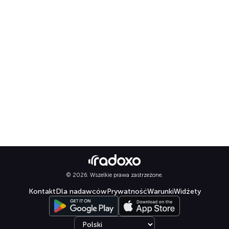
© 2026. Wszelkie prawa zastrzeżone.
Kontakt
Dla nadawców
Prywatność
Warunki
Widżety
Select language