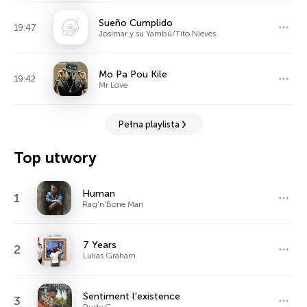
Sueño Cumplido
19:47
Josimar y su Yambú/Tito Nieves
Mo Pa Pou Kile
19:42
Mr Love
Pełna playlista
Top utwory
Human
1
Rag'n'Bone Man
7 Years
2
Lukas Graham
Sentiment l'existence
3
Rudy C