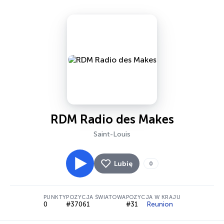
RDM Radio des Makes
Saint-Louis
Lubię
0
PUNKTY
POZYCJA ŚWIATOWA
POZYCJA W KRAJU
0
#37061
#31
Reunion