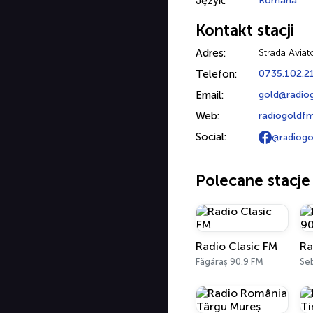
Język:
Română
Kontakt stacji
Adres:
Strada Aviat
Telefon:
0735.102.2
Email:
gold@radio
Web:
radiogoldfm
Social:
@radiogo
Polecane stacje
Radio Clasic FM
Făgăraș 90.9 FM
Se