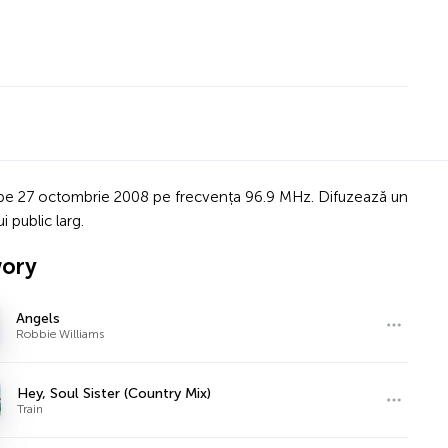
t pe 27 octombrie 2008 pe frecvența 96.9 MHz. Difuzează un
 public larg.
wory
Angels
Robbie Williams
Hey, Soul Sister (Country Mix)
Train