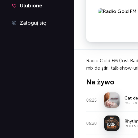
Ulubione
Zaloguj się
Radio Gold FM (fost Rad
mix de știri, talk-show-u
Na żywo
Cat de
06:25
HOLOG
Rhyth
06:20
ROD S