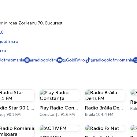
or Mircea Zorileanu 70, București
10
goldfm.ro
.ro
ldfmromania
@radiogoldfm
@GoldFMro
@radiogoldfmromania
Ra
Radio Star 90.1 FM
Play Radio Constanța
Radio Brăila Dens FM
Buk
beș 90.1 FM
Constanța 91.6 FM
Brăila 104.4 FM