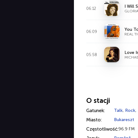
I Will 
06:12
GLORI
You To
06:09
REAL T
Love I
05:58
MICHA
O stacji
Gatunek:
Talk
,
Rock
,
Miasto:
Bukareszt
Częstotliwość:
96.9 FM