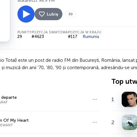
Bukareszt 96.9 FM
Lubię
30
PUNKTY
POZYCJA ŚWIATOWA
POZYCJA W KRAJU
29
#4623
#117
Rumunia
io Total) este un post de radio FM din București, România, lansa
ri și muzică din anii '70, '80, '90 și contemporană, adresându-se unui
Top ut
 departe
1
RAF
m Of My Heart
2
TEWART