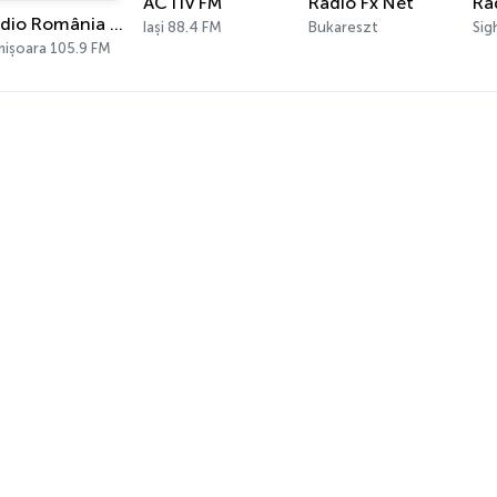
ACTIV FM
Radio Fx Net
Ra
Radio România Timișoara
Iași 88.4 FM
Bukareszt
mișoara 105.9 FM