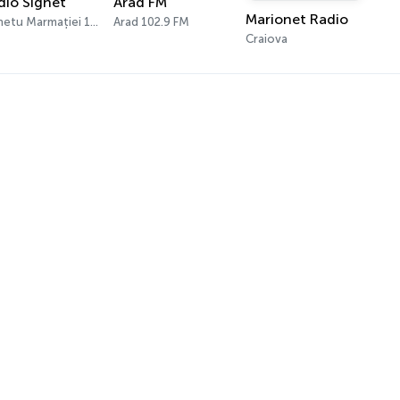
dio Sighet
Arad FM
Marionet Radio
Sighetu Marmației 1404 AM
Arad 102.9 FM
Craiova