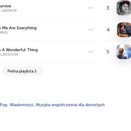
Survive
3
A GAYNOR
 Me Are Everything
4
HING
s A Wonderful Thing
5
EL BOLTON
Pełna playlista
Pop
,
Wiadomości
,
Muzyka współczesna dla dorosłych