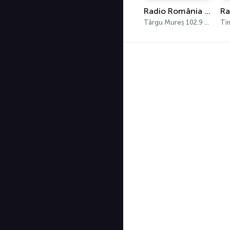
Radio România Târgu Mureș
Târgu Mureș 102.9 FM
Ti