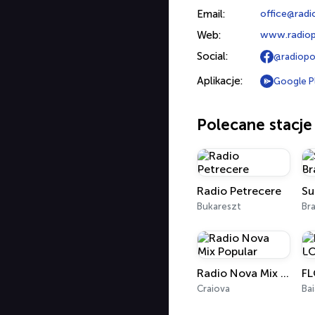
Email:
office@radi
Web:
www.radiop
Social:
@radiopo
Aplikacje:
Google P
Polecane stacje
Radio Petrecere
Su
Bukareszt
Br
Radio Nova Mix Popular
Craiova
Bai