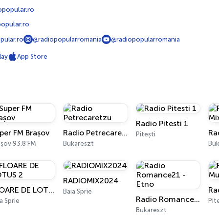
opopular.ro
opular.ro
pular.ro
@radiopopularromania
@radiopopularromania
lay
App Store
Radio Pitesti 1
per FM Brașov
Radio Petrecaretzu
Ra
Pitești
așov 93.8 FM
Bukareszt
Buk
RADIOMIX2024
FLOARE DE LOTUS 2
Baia Sprie
Radio Romance21 - Etno
a Sprie
Pit
Bukareszt