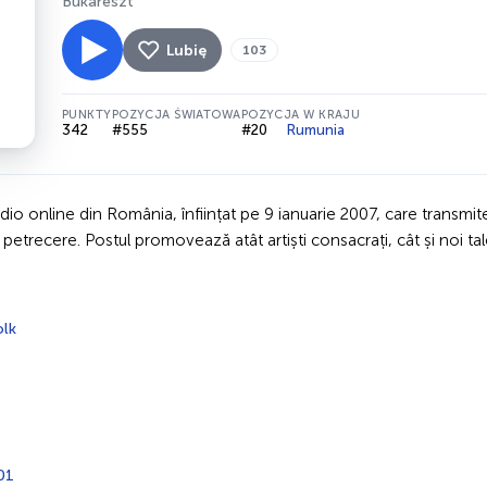
Bukareszt
Lubię
103
PUNKTY
POZYCJA ŚWIATOWA
POZYCJA W KRAJU
342
#555
#20
Rumunia
dio online din România, înființat pe 9 ianuarie 2007, care transm
petrecere. Postul promovează atât artiști consacrați, cât și noi tal
olk
01