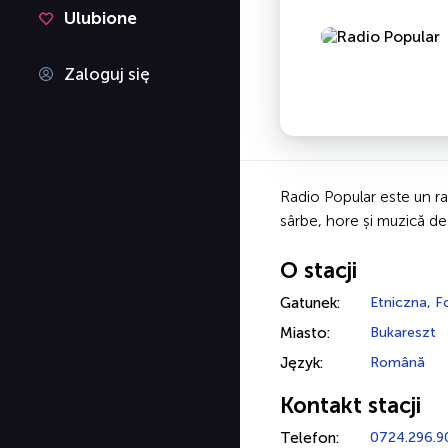
Ulubione
Zaloguj się
Radio Popular este un ra
sârbe, hore și muzică de 
O stacji
Gatunek:
Etniczna
,
F
Miasto:
Bukareszt
Język:
Română
Kontakt stacji
Telefon:
0724.296.9