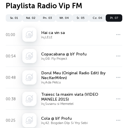
Playlista Radio Vip FM
So. 01
Nd. 02
Pn. 03
Wt. 04
Śr. 05
Cz. 06
Pt. 07
Hai ca vin sa
01:00
ï»¿LELE
Copacabana @ bY Profu
00:54
ï»¿08. Fly Project
Dorul Meu (Original Radio Edit) (by
00:48
NecKerM4nn)
ï»¿Ada Petcu
Traiesc la maxim viata (VIDEO
00:38
MANELE 2015)
ï»¿Susanu si Memetel
Cola @ bY Profu
00:25
ï»¿42. Bogdan Dlp Si Yny Sebi