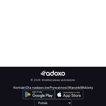
© 2026. Wszelkie prawa zastrzeżone.
Kontakt
Dla nadawców
Prywatność
Warunki
Widżety
Select language