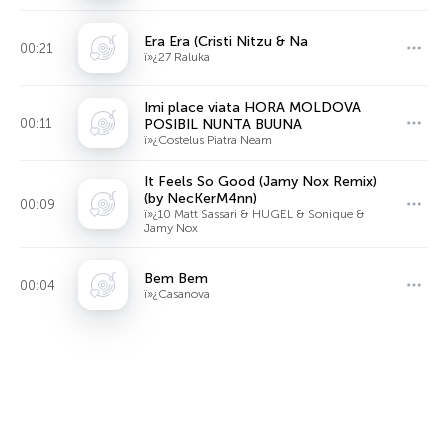
Era Era (Cristi Nitzu & Na
00:21
ï»¿27 Raluka
Imi place viata HORA MOLDOVA
00:11
POSIBIL NUNTA BUUNA
ï»¿Costelus Piatra Neam
It Feels So Good (Jamy Nox Remix)
(by NecKerM4nn)
00:09
ï»¿10 Matt Sassari & HUGEL & Sonique &
Jamy Nox
Bem Bem
00:04
ï»¿Casanova