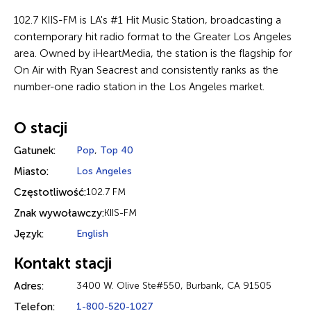
102.7 KIIS-FM is LA's #1 Hit Music Station, broadcasting a
contemporary hit radio format to the Greater Los Angeles
area. Owned by iHeartMedia, the station is the flagship for
On Air with Ryan Seacrest and consistently ranks as the
number-one radio station in the Los Angeles market.
O stacji
Gatunek:
Pop
,
Top 40
Miasto:
Los Angeles
Częstotliwość:
102.7 FM
Znak wywoławczy:
KIIS-FM
Język:
English
Kontakt stacji
Adres:
3400 W. Olive Ste#550, Burbank, CA 91505
Telefon:
1-800-520-1027