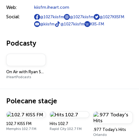
Web:
kiisfm.iheart.com
Social:
@1027kiisfm
@1027kiisfm
@1027KIISFM
@kiisfm
@1027kiisfm
KIIS-FM
Podcasty
On Air with Ryan Seacrest
iHeartPodcasts
Polecane stacje
102.7 KISS FM
Hits 102.7
Memphis 102.7 FM
Rapid City 102.7 FM
.977 Today's Hits
Orlando