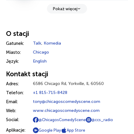
Pokaż więcej
O stacji
Gatunek:
Talk
,
Komedia
Miasto:
Chicago
Język:
English
Kontakt stacji
Adres:
6586 Chicago Rd, Yorkville, IL 60560
Telefon:
+1 815-715-8428
Email:
tony@chicagoscomedyscene.com
Web:
www.chicagoscomedyscene.com
Social:
@ChicagosComedyScene
@ccs_radio
Aplikacje:
Google Play
App Store