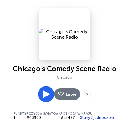
Chicago's Comedy Scene Radio
Chicago
Lubię
5
PUNKTY
POZYCJA ŚWIATOWA
POZYCJA W KRAJU
1
#43900
#13487
Stany Zjednoczone