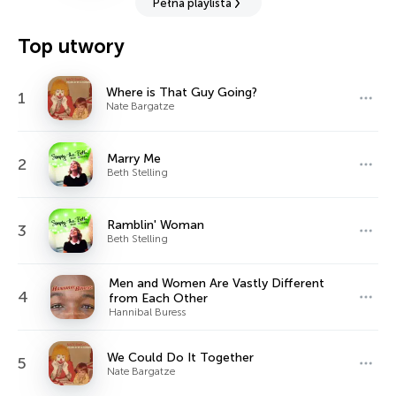
Pełna playlista
Top utwory
Where is That Guy Going?
1
Nate Bargatze
Marry Me
2
Beth Stelling
Ramblin' Woman
3
Beth Stelling
Men and Women Are Vastly Different
4
from Each Other
Hannibal Buress
We Could Do It Together
5
Nate Bargatze