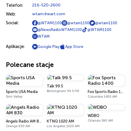
Telefon:
216-520-2600
Web:
wtam.iheart.com
Social:
@WTAM1100
@wtam1100
@wtam1100
@NewsRadioWTAM1100
@WTAM1100
WTAM
Aplikacje:
Google Play
App Store
Polecane stacje
Talk 99.5
Birmingham 99.5 FM
Sports USA Media
Fox Sports Radio 1400
Simi Valley
Columbia 1400 AM
WDBO
Orlando 580 AM
Angels Radio AM 830
KTNQ 1020 AM
Orange 830 AM
Los Angeles 1020 AM