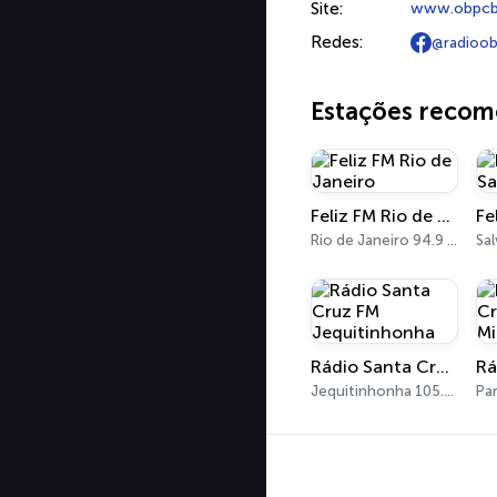
Site:
www.obpcba
Redes:
@radioo
Estações reco
Feliz FM Rio de Janeiro
Fe
Rio de Janeiro 94.9 FM - 540 AM
Sal
Rádio Santa Cruz FM Jequitinhonha
Jequitinhonha 105.7 FM