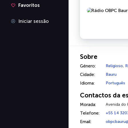
Favoritos
Iniciar sessão
Sobre
Género:
Religioso
,
R
Cidade:
Bauru
Idioma:
Português
Contactos da e
Morada:
Avenida do 
Telefone:
+55 14 320
Email:
obpcbauru