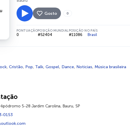
Bauru
Gosto
0
PONTUAÇÃO
POSIÇÃO MUNDIAL
POSIÇÃO NO PAÍS
0
#52404
#11086
Brasil
ock
,
Cristão
,
Pop
,
Talk
,
Gospel
,
Dance
,
Notícias
,
Música brasileira
stação
Hipódromo 5-28 Jardim Carolina, Bauru, SP
3-0153
@outlook.com