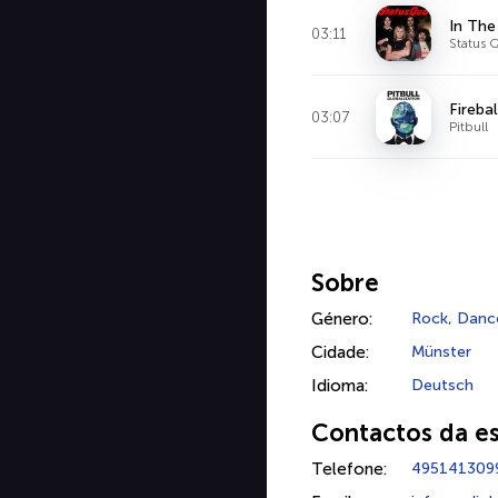
In Th
03:11
Status 
Firebal
03:07
Pitbull
Sobre
Género:
Rock
,
Danc
Cidade:
Münster
Idioma:
Deutsch
Contactos da e
Telefone:
495141309