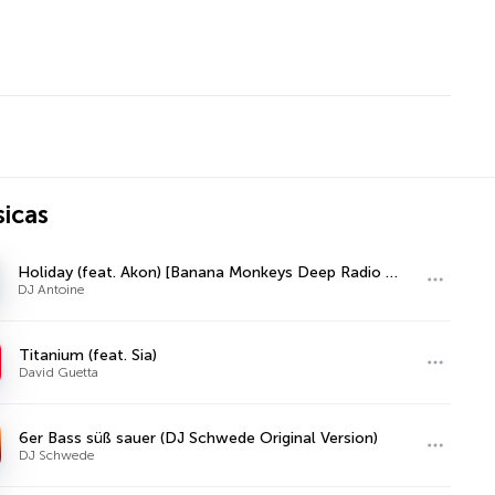
icas
Holiday (feat. Akon) [Banana Monkeys Deep Radio Edit]
DJ Antoine
Titanium (feat. Sia)
David Guetta
6er Bass süß sauer (DJ Schwede Original Version)
DJ Schwede