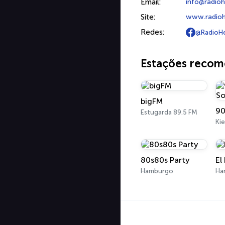
Email:
info@radioh
Site:
www.radiohe
Redes:
@RadioHe
Estações reco
bigFM
Estugarda 89.5 FM
Kie
80s80s Party
El
Hamburgo
Ha