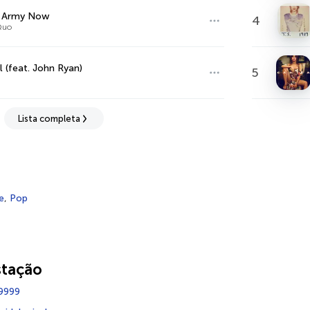
e Army Now
4
Quo
l (feat. John Ryan)
5
Lista completa
e
,
Pop
stação
9999