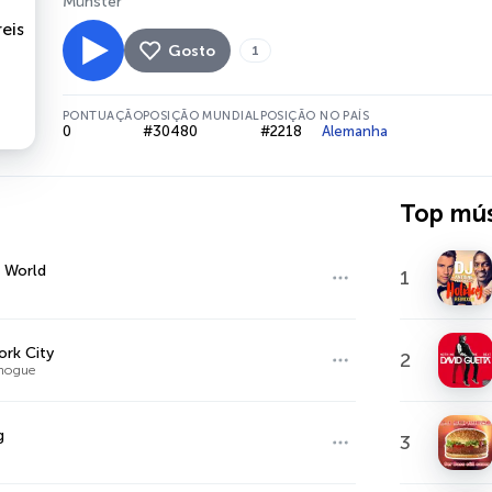
Münster
Gosto
1
PONTUAÇÃO
POSIÇÃO MUNDIAL
POSIÇÃO NO PAÍS
0
#30480
#2218
Alemanha
Top mús
g World
1
rk City
2
inogue
g
3