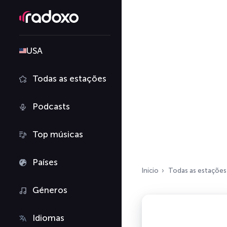
USA
Todas as estações
Podcasts
Top músicas
Países
Início
Todas as estações
Géneros
Idiomas