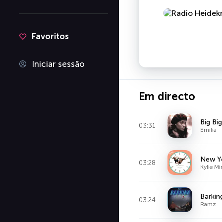
Favoritos
Iniciar sessão
Em directo
Big Bi
03:31
Emilia
New Yo
03:28
Kylie M
Barkin
03:24
Ramz