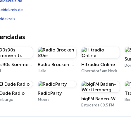
eidekreis.de
idekreis.de
idekreis
mendadas
Su
90s90s Sommerhits
Radio Brocken 80er
Hitradio Online
Do
l
Halle
Oberndorf am Neckar
 Dude Radio
RadioParty
Ts
bigFM Baden-Württemberg
mburgo
Moers
Ber
Estugarda 89.5 FM