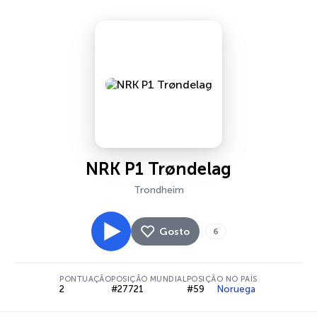
NRK P1 Trøndelag
Trondheim
Gosto
6
PONTUAÇÃO
POSIÇÃO MUNDIAL
POSIÇÃO NO PAÍS
2
#27721
#59
Noruega