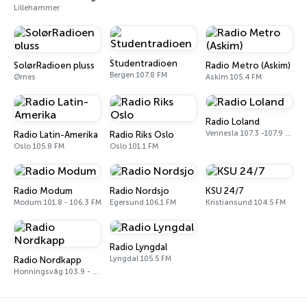
Lillehammer
Studentradioen
SolørRadioen pluss
Radio Metro (Askim)
Bergen 107.8 FM
Ørnes
Askim 105.4 FM
Radio Loland
Vennesla 107.3 -107.9 FM
Radio Latin-Amerika
Radio Riks Oslo
Oslo 105.8 FM
Oslo 101.1 FM
Radio Modum
Radio Nordsjo
KSU 24/7
Modum 101.8 - 106.3 FM
Egersund 106.1 FM
Kristiansund 104.5 FM
Radio Lyngdal
Lyngdal 105.5 FM
Radio Nordkapp
Honningsvåg 103.9 - 106.9 FM