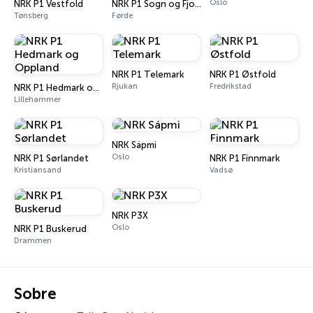
Oslo
NRK P1 Vestfold
NRK P1 Sogn og Fjordane
Tønsberg
Førde
NRK P1 Telemark
NRK P1 Østfold
Rjukan
Fredrikstad
NRK P1 Hedmark og Oppland
Lillehammer
NRK Sápmi
Oslo
NRK P1 Sørlandet
NRK P1 Finnmark
Kristiansand
Vadsø
NRK P3X
Oslo
NRK P1 Buskerud
Drammen
Sobre