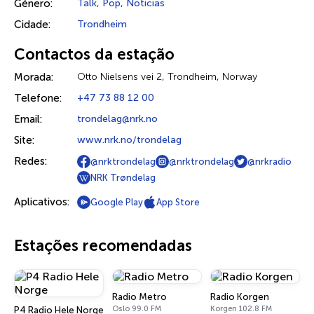
Género:
Talk
,
Pop
,
Notícias
Cidade:
Trondheim
Contactos da estação
Morada:
Otto Nielsens vei 2, Trondheim, Norway
Telefone:
+47 73 88 12 00
Email:
trondelag@nrk.no
Site:
www.nrk.no/trondelag
Redes:
@nrktrondelag
@nrktrondelag
@nrkradio
NRK Trøndelag
Aplicativos:
Google Play
App Store
Estações recomendadas
Radio Metro
Radio Korgen
Oslo 99.0 FM
Korgen 102.8 FM
P4 Radio Hele Norge