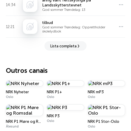
åring vant feltskytinga på
14:34
Landsskytterstevnet
God sommer Trøndelag: 13
tilbud
12:21
God sommer Trøndelag: Opprettholder
skolelydbok
Lista completa
Outros canais
NRK Nyheter
NRK P1+
NRK mP3
Oslo
Oslo
Oslo
NRK P3
Oslo
NRK P1 Møre og Romsdal
NRK P1 Stor-Oslo
Ålesund
Oslo