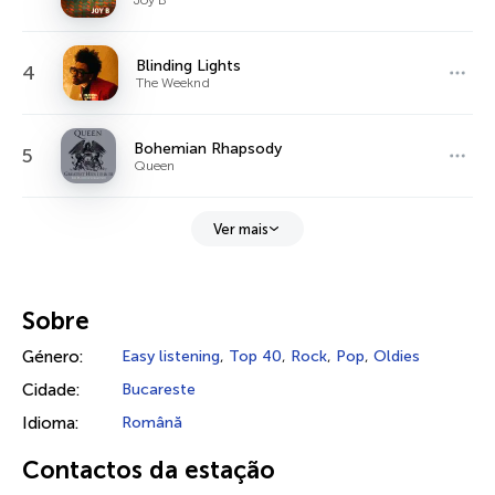
Blinding Lights
4
The Weeknd
Bohemian Rhapsody
5
Queen
Ver mais
Sobre
Género:
Easy listening
,
Top 40
,
Rock
,
Pop
,
Oldies
Cidade:
Bucareste
Idioma:
Română
Contactos da estação