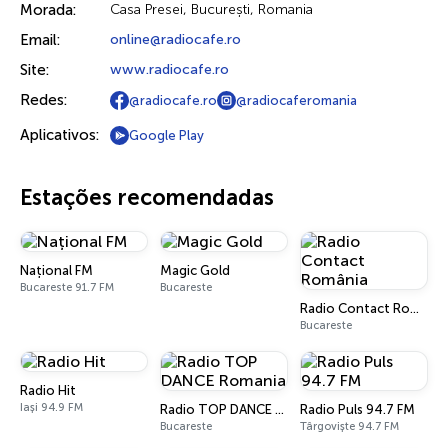
Morada:
Casa Presei, București, Romania
Email:
online@radiocafe.ro
Site:
www.radiocafe.ro
Redes:
@radiocafe.ro
@radiocaferomania
Aplicativos:
Google Play
Estações recomendadas
Național FM
Magic Gold
Bucareste 91.7 FM
Bucareste
Radio Contact România
Bucareste
Radio Hit
Iași 94.9 FM
Radio TOP DANCE Romania
Radio Puls 94.7 FM
Bucareste
Târgoviște 94.7 FM