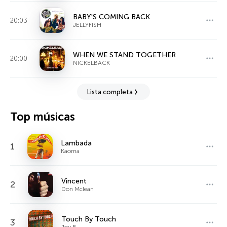
BABY'S COMING BACK
20:03
JELLYFISH
WHEN WE STAND TOGETHER
20:00
NICKELBACK
Lista completa
Top músicas
Lambada
1
Kaoma
Vincent
2
Don Mclean
Touch By Touch
3
Joy B