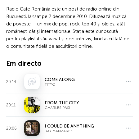
Radio Cafe România este un post de radio online din
București, lansat pe 7 decembrie 2010. Difuzează muzică
de poveste — un mix de pop, rock, top 40 și oldies, atât
românești cât și internaționale. Stația este cunoscută
pentru playlistul său variat și non-intruziv, fiind ascultată de
o comunitate fidelă de ascultători online.
Em directo
COME ALONG
20:14
TITYO
FROM THE CITY
20:11
CHARLES PASI
I COULD BE ANYTHING
20:06
RAY MANZAREK