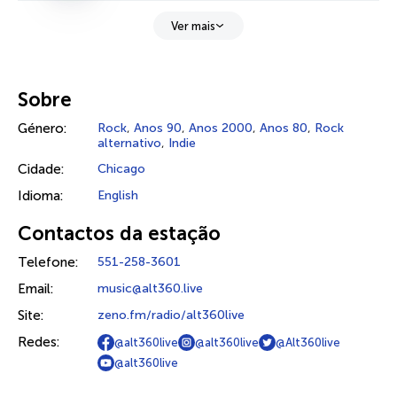
Ver mais
Sobre
Género:
Rock
,
Anos 90
,
Anos 2000
,
Anos 80
,
Rock
alternativo
,
Indie
Cidade:
Chicago
Idioma:
English
Contactos da estação
Telefone:
551-258-3601
Email:
music@alt360.live
Site:
zeno.fm/radio/alt360live
Redes:
@alt360live
@alt360live
@Alt360live
@alt360live