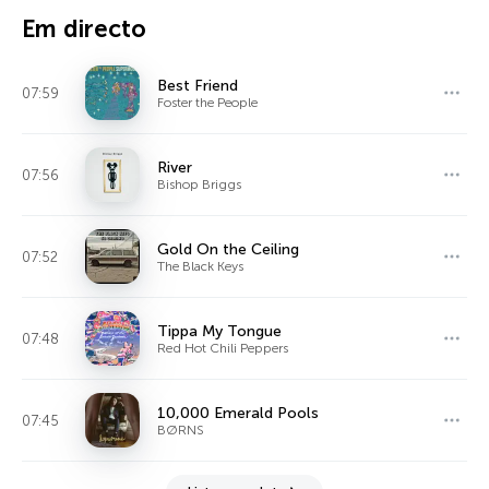
Em directo
Best Friend
07:59
Foster the People
River
07:56
Bishop Briggs
Gold On the Ceiling
07:52
The Black Keys
Tippa My Tongue
07:48
Red Hot Chili Peppers
10,000 Emerald Pools
07:45
BØRNS