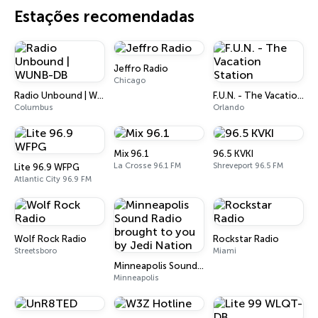
Estações recomendadas
Jeffro Radio
Chicago
Radio Unbound | WUNB-DB
F.U.N. - The Vacation Station
Columbus
Orlando
Mix 96.1
96.5 KVKI
La Crosse 96.1 FM
Shreveport 96.5 FM
Lite 96.9 WFPG
Atlantic City 96.9 FM
Wolf Rock Radio
Rockstar Radio
Streetsboro
Miami
Minneapolis Sound Radio brought to you by Jedi Nation
Minneapolis