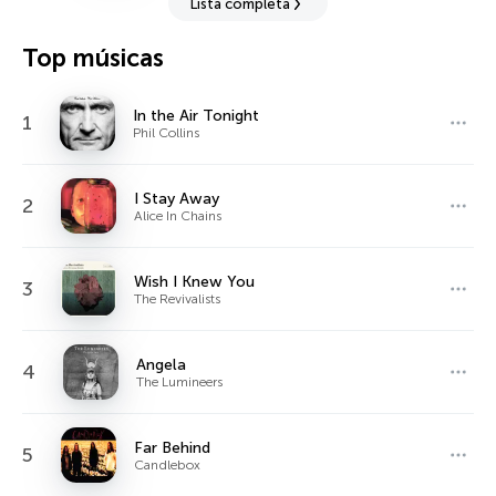
Lista completa
Top músicas
In the Air Tonight
1
Phil Collins
I Stay Away
2
Alice In Chains
Wish I Knew You
3
The Revivalists
Angela
4
The Lumineers
Far Behind
5
Candlebox