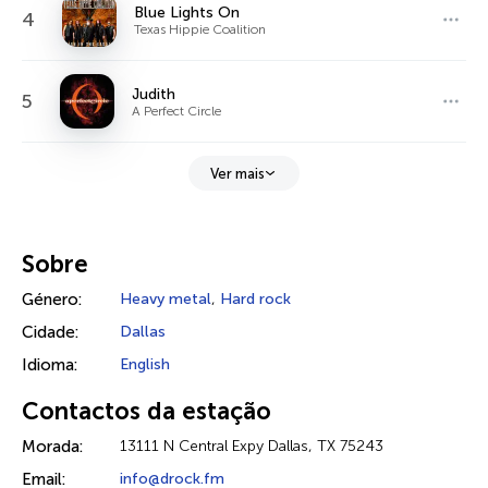
Blue Lights On
4
Texas Hippie Coalition
Judith
5
A Perfect Circle
Ver mais
Sobre
Género:
Heavy metal
,
Hard rock
Cidade:
Dallas
Idioma:
English
Contactos da estação
Morada:
13111 N Central Expy Dallas, TX 75243
Email:
info@drock.fm