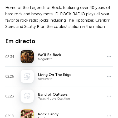
Home of the Legends of Rock, featuring over 40 years of
hard rock and heavy metal. D-ROCK RADIO plays all your
favorite rock radio jocks including The Tiptonizer, Crankin'
Stein, and Scotty B on the coolest station in the nation.
Em directo
We'll Be Back
02:34
Megadeth
Living On The Edge
02:26
Aerosmith
Band of Outlaws
02:23
Texas Hippie Coalition
Rock Candy
02:18