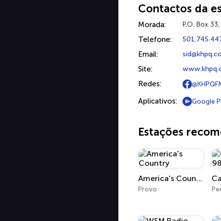
Contactos da e
Morada:
P.O. Box 33,
Telefone:
501.745.44
Email:
sid@khpq.c
Site:
www.khpq.
Redes:
@KHPQF
Aplicativos:
Google P
Estações reco
America's Country
Provo
Pe