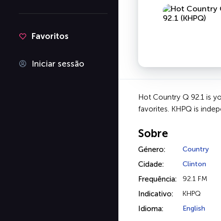
Favoritos
Iniciar sessão
Hot Country Q 92.1 is yo
favorites. KHPQ is inde
Sobre
Género:
Country
Cidade:
Clinton
Frequência:
92.1 FM
Indicativo:
KHPQ
Idioma:
English