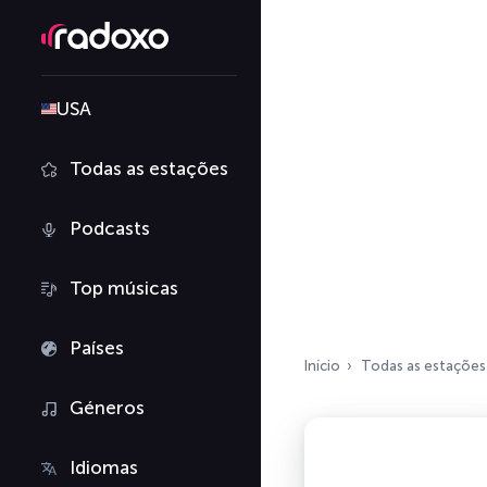
USA
Todas as estações
Podcasts
Top músicas
Países
Início
Todas as estações
Géneros
Idiomas