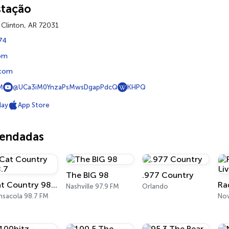
stação
 Clinton, AR 72031
74
om
com
M
@UCa3iM0YnzaPsMwsDgapPdcQ
KHPQ
lay
App Store
mendadas
The BIG 98
.977 Country
Cat Country 98.7
Nashville 97.9 FM
Orlando
nsacola 98.7 FM
Nov