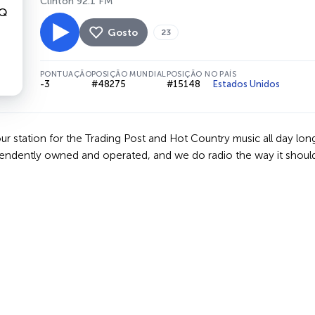
Clinton 92.1 FM
Gosto
23
PONTUAÇÃO
POSIÇÃO MUNDIAL
POSIÇÃO NO PAÍS
-3
#48275
#15148
Estados Unidos
ur station for the Trading Post and Hot Country music all day lon
pendently owned and operated, and we do radio the way it should