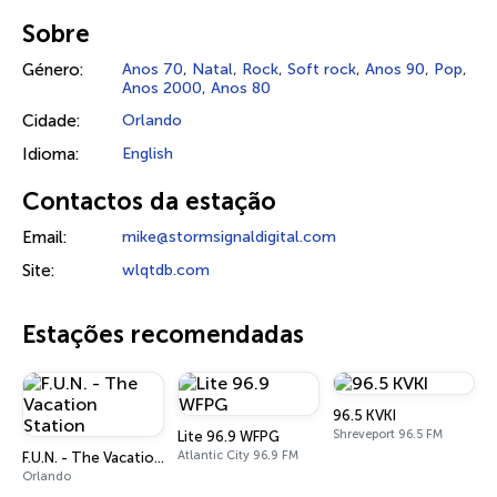
Sobre
Género:
Anos 70
,
Natal
,
Rock
,
Soft rock
,
Anos 90
,
Pop
,
Anos 2000
,
Anos 80
Cidade:
Orlando
Idioma:
English
Contactos da estação
Email:
mike@stormsignaldigital.com
Site:
wlqtdb.com
Estações recomendadas
96.5 KVKI
Shreveport 96.5 FM
Lite 96.9 WFPG
Atlantic City 96.9 FM
F.U.N. - The Vacation Station
Orlando